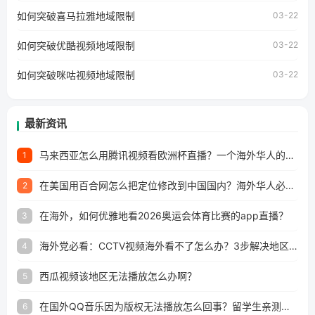
个问题的朋友们，使用番茄回国加速器，即可解决「海外用
如何突破喜马拉雅地域限制
户收听网易云音乐地区版权限制」的问题，无论人在香港、
03-22
澳门、台湾、美国、加拿大、澳大利亚、欧洲等国家和地区
工作、留学、定居等，都可以使用，不再因地区和版权限制
如何突破优酷视频地域限制
03-22
所困扰。
如何突破咪咕视频地域限制
03-22
最新资讯
马来西亚怎么用腾讯视频看欧洲杯直播？一个海外华人的真实困扰与破解
1
在美国用百合网怎么把定位修改到中国国内？海外华人必备的回国加速指南
2
在海外，如何优雅地看2026奥运会体育比赛的app直播？
3
海外党必看：CCTV视频海外看不了怎么办？3步解决地区限制+追剧自由
4
西瓜视频该地区无法播放怎么办啊？
5
在国外QQ音乐因为版权无法播放怎么回事？留学生亲测有效的解决办法
6