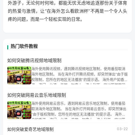
外游子，无论何时何地，都能无忧无虑地追逐那份关于体育
的热爱与激情，让“在海外怎么看欧洲杯”不再是一个令人头
疼的问题，而是一个轻松实现的日常。
热门软件教程
如何突破腾讯视频地域限制
海外使用腾讯视频，遇到腾讯视频地区限制，使用番茄取消
海外地区限制。 当在海外打开腾讯视频，却突然弹出“由于版
权限制，您所在的地区无法播放”的提示语。 海外用户如香
港、澳门、台湾、美国、加拿大、澳大利亚、欧洲等国家和
地区时，腾讯视频也会像其他音乐平台一样，出现地区及版
如何突破网易云音乐地域限制
权限制问题，且仅能在中国大陆地区播放。 遇到这个问题的
朋友们，使用番茄回国加速器，即可解决「海外用户收听腾
海外使用网易云音乐，遇到网易云音乐地区限制，使用番茄
讯视频地区版权限制」的问题，无论人在香港、澳门、台
取消海外地区限制。 当在海外打开网易云音乐，却突然弹出
湾、美国、加拿大、澳大利亚、欧洲等国家和地区工作、留
“由于版权限制，您所在的地区无法播放”的提示语。 海外用
学、定居等，都可以使用，不再因地区和版权限制所困扰。
户如香港、澳门、台湾、美国、加拿大、澳大利亚、欧洲等
国家和地区时，网易云音乐也会像其他音乐平台一样，出现
如何突破爱奇艺地域限制
03-22
地区及版权限制问题，且仅能在中国大陆地区播放。 遇到这