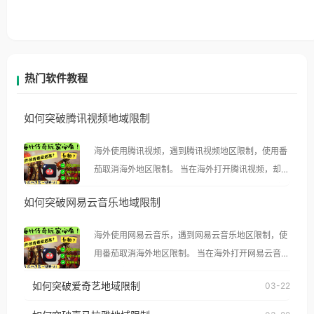
热门软件教程
如何突破腾讯视频地域限制
海外使用腾讯视频，遇到腾讯视频地区限制，使用番
茄取消海外地区限制。 当在海外打开腾讯视频，却突
然弹出“由于版权限制，您所在的地区无法播放”的提
如何突破网易云音乐地域限制
示语。 海外用户如香港、澳门、台湾、美国、加拿
大、澳大利亚、欧洲等国家和地区时，腾讯视频也会
海外使用网易云音乐，遇到网易云音乐地区限制，使
像其他音乐平台一样，出现地区及版权限制问题，且
用番茄取消海外地区限制。 当在海外打开网易云音
仅能在中国大陆地区播放。 遇到这个问题的朋友们，
乐，却突然弹出“由于版权限制，您所在的地区无法
使用番茄回国加速器，即可解决「海外用户收听腾讯
如何突破爱奇艺地域限制
03-22
播放”的提示语。 海外用户如香港、澳门、台湾、美
视频地区版权限制」的问题，无论人在香港、澳门、
国、加拿大、澳大利亚、欧洲等国家和地区时，网易