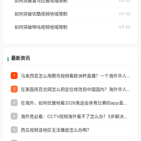
如何突破喜马拉雅地域限制
03-22
台湾、美国、加拿大、澳大利亚、欧洲等国家和地区
云音乐也会像其他音乐平台一样，出现地区及版权限
工作、留学、定居等，都可以使用，不再因地区和版
如何突破优酷视频地域限制
03-22
制问题，且仅能在中国大陆地区播放。 遇到这个问题
权限制所困扰。
的朋友们，使用番茄回国加速器，即可解决「海外用
如何突破咪咕视频地域限制
03-22
户收听网易云音乐地区版权限制」的问题，无论人在
香港、澳门、台湾、美国、加拿大、澳大利亚、欧洲
等国家和地区工作、留学、定居等，都可以使用，不
再因地区和版权限制所困扰。
最新资讯
马来西亚怎么用腾讯视频看欧洲杯直播？一个海外华人的真实困扰与破解
1
在美国用百合网怎么把定位修改到中国国内？海外华人必备的回国加速指南
2
在海外，如何优雅地看2026奥运会体育比赛的app直播？
3
海外党必看：CCTV视频海外看不了怎么办？3步解决地区限制+追剧自由
4
西瓜视频该地区无法播放怎么办啊？
5