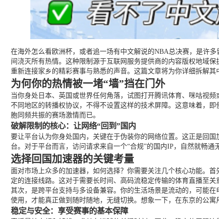
在海外怎么看欧洲杯，或者追一场有中文解说的NBA总决赛，是许多
间浇灭所有热情。这种限制源于互联网服务提供商的内容版权地域保
重新连接家乡的精彩赛事与熟悉的声音。这篇文章将为你详细拆解其
为何你的热情被一堵“墙”挡在门外
当你身处日本、英国或世界任何角落，试图打开腾讯体育、咪咕视频或
不同地区的转播权协议，不得不设置这样的技术屏障。这意味着，即
胞同频共振的赛场激情而已。
破解限制的核心：让网络“回到”国内
要让平台认为你身处国内，关键在于伪装你的网络位置。这正是回国
台。对于平台而言，访问请求来自一个“合规”的国内IP，自然就畅
选择回国加速器的关键考量
面对市场上众多的加速器，如何选择？你需要关注几个核心功能。首
定的连接线路。这对于需要长时间、高码流稳定传输的体育直播至关
其次，是跨平台支持与多设备兼容。你的生活场景是流动的，可能在电脑前
使用，才能真正做到随时随地，无缝切换。想象一下，在东京的公寓
稳定与安全：享受赛事的基本保障