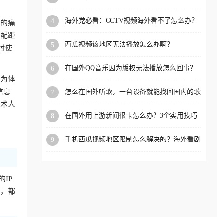
app直播？
洲等国家和地区工作、留
海外党必看：CCTV视频海外看不了怎么办？
4
事的痛
学、定居等，都可以使用，
3步解决地区限制+追剧自由
匹配距
不再因地区和版权限制所困
西瓜视频该地区无法播放怎么办啊？
5
时使
扰。
在国外QQ音乐因为版权无法播放怎么回事？
6
留学生亲测有效的解决办法
是为体
信息
怎么在国外听歌，一台设备就能找回国内的歌
7
单
技术人
在国外用上游新闻很卡怎么办？3个实用技巧
8
+1款加速器解决海外看国内内容难题
手机西瓜视频地区限制怎么解决的？海外看剧
9
的隐形门与钥匙
IP
频，都