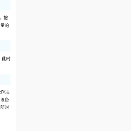
，搜
流量的
。此时
松解决
个设备
队随时