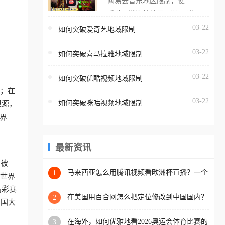
网易云音乐地区限制，使用
海外用户如香港、澳门、台
番茄取消海外地区限制。 当
湾、美国、加拿大、澳大利
在海外打开网易云音乐，却
03-22
如何突破爱奇艺地域限制
亚、欧洲等国家和地区时，
突然弹出“由于版权限制，您
腾讯视频也会像其他音乐平
03-22
所在的地区无法播放”的提示
如何突破喜马拉雅地域限制
台一样，出现地区及版权限
语。 海外用户如香港、澳
制问题，且仅能在中国大陆
03-22
如何突破优酷视频地域限制
门、台湾、美国、加拿大、
地区播放。 遇到这个问题的
”；在
澳大利亚、欧洲等国家和地
朋友们，使用番茄回国加速
03-22
如何突破咪咕视频地域限制
根源，
区时，网易云音乐也会像其
器，即可解决「海外用户收
界
他音乐平台一样，出现地区
听腾讯视频地区版权限制」
及版权限制问题，且仅能在
的问题，无论人在香港、澳
中国大陆地区播放。 遇到这
最新资讯
门、台湾、美国、加拿大、
个问题的朋友们，使用番茄
澳大利亚、欧洲等国家和地
是被
回国加速器，即可解决「海
马来西亚怎么用腾讯视频看欧洲杯直播？一个
1
区工作、留学、定居等，都
的世界
海外华人的真实困扰与破解
外用户收听网易云音乐地区
可以使用，不再因地区和版
精彩赛
版权限制」的问题，无论人
在美国用百合网怎么把定位修改到中国国内？
2
权限制所困扰。
中国大
海外华人必备的回国加速指南
在香港、澳门、台湾、美
在海外，如何优雅地看2026奥运会体育比赛的
3
国、加拿大、澳大利亚、欧