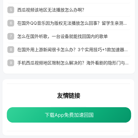
西瓜视频该地区无法播放怎么办啊？
5
在国外QQ音乐因为版权无法播放怎么回事？留学生亲测有效的解决办法
6
怎么在国外听歌，一台设备就能找回国内的歌单
7
在国外用上游新闻很卡怎么办？3个实用技巧+1款加速器解决海外看国内内容难题
8
手机西瓜视频地区限制怎么解决的？海外看剧的隐形门与钥匙
9
友情链接
番茄加速器
下载App免费加速回国
下载App免费加速回国