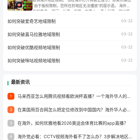
取消海外地区限制。 当在海外打开网易云音乐，却突然弹出
湾、美国、加拿大、澳大利亚、欧洲等国家和地区工作、留
“由于版权限制，您所在的地区无法播放”的提示语。 海外用
学、定居等，都可以使用，不再因地区和版权限制所困扰。
户如香港、澳门、台湾、美国、加拿大、澳大利亚、欧洲等
国家和地区时，网易云音乐也会像其他音乐平台一样，出现
如何突破爱奇艺地域限制
03-22
地区及版权限制问题，且仅能在中国大陆地区播放。 遇到这
个问题的朋友们，使用番茄回国加速器，即可解决「海外用
如何突破喜马拉雅地域限制
户收听网易云音乐地区版权限制」的问题，无论人在香港、
03-22
澳门、台湾、美国、加拿大、澳大利亚、欧洲等国家和地区
工作、留学、定居等，都可以使用，不再因地区和版权限制
如何突破优酷视频地域限制
03-22
所困扰。
如何突破咪咕视频地域限制
03-22
最新资讯
马来西亚怎么用腾讯视频看欧洲杯直播？一个海外华人的真实困扰与破解
1
在美国用百合网怎么把定位修改到中国国内？海外华人必备的回国加速指南
2
在海外，如何优雅地看2026奥运会体育比赛的app直播？
3
海外党必看：CCTV视频海外看不了怎么办？3步解决地区限制+追剧自由
4