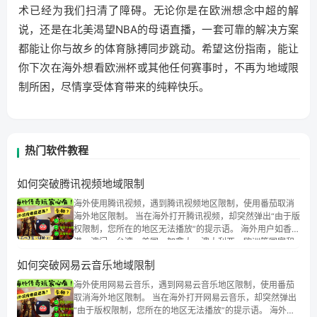
术已经为我们扫清了障碍。无论你是在欧洲想念中超的解
说，还是在北美渴望NBA的母语直播，一套可靠的解决方案
都能让你与故乡的体育脉搏同步跳动。希望这份指南，能让
你下次在海外想看欧洲杯或其他任何赛事时，不再为地域限
制所困，尽情享受体育带来的纯粹快乐。
热门软件教程
如何突破腾讯视频地域限制
海外使用腾讯视频，遇到腾讯视频地区限制，使用番茄取消
海外地区限制。 当在海外打开腾讯视频，却突然弹出“由于版
权限制，您所在的地区无法播放”的提示语。 海外用户如香
港、澳门、台湾、美国、加拿大、澳大利亚、欧洲等国家和
地区时，腾讯视频也会像其他音乐平台一样，出现地区及版
如何突破网易云音乐地域限制
权限制问题，且仅能在中国大陆地区播放。 遇到这个问题的
朋友们，使用番茄回国加速器，即可解决「海外用户收听腾
海外使用网易云音乐，遇到网易云音乐地区限制，使用番茄
讯视频地区版权限制」的问题，无论人在香港、澳门、台
取消海外地区限制。 当在海外打开网易云音乐，却突然弹出
湾、美国、加拿大、澳大利亚、欧洲等国家和地区工作、留
“由于版权限制，您所在的地区无法播放”的提示语。 海外用