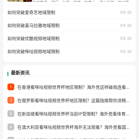
学、定居等，都可以使用，不再因地区和版权限制所困扰。
户如香港、澳门、台湾、美国、加拿大、澳大利亚、欧洲等
国家和地区时，网易云音乐也会像其他音乐平台一样，出现
如何突破爱奇艺地域限制
03-22
地区及版权限制问题，且仅能在中国大陆地区播放。 遇到这
个问题的朋友们，使用番茄回国加速器，即可解决「海外用
如何突破喜马拉雅地域限制
户收听网易云音乐地区版权限制」的问题，无论人在香港、
03-22
澳门、台湾、美国、加拿大、澳大利亚、欧洲等国家和地区
工作、留学、定居等，都可以使用，不再因地区和版权限制
如何突破优酷视频地域限制
03-22
所困扰。
如何突破咪咕视频地域限制
03-22
最新资讯
在香港看咪咕视频世界杯地区限制？海外党这样破局连看7天不卡顿！
1
在俄罗斯看咪咕视频世界杯地区限制？这篇指南帮你流畅看中文解说赛事
2
在新加坡看咪咕视频世界杯当前IP受限制？海外党看体育赛事的终极破局指南
3
在澳大利亚看咪咕视频世界杯海外无法观看？海外党看国内体育直播的终极解法
4