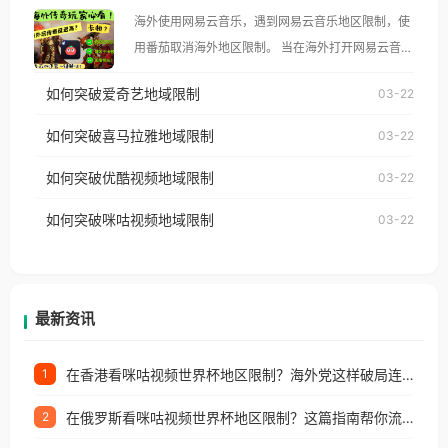
大、澳大利亚、欧洲等国家和地区时，腾讯视频也会
海外使用网易云音乐，遇到网易云音乐地区限制，使
像其他音乐平台一样，出现地区及版权限制问题，且
用番茄取消海外地区限制。 当在海外打开网易云音
仅能在中国大陆地区播放。 遇到这个问题的朋友们，
乐，却突然弹出“由于版权限制，您所在的地区无法
使用番茄回国加速器，即可解决「海外用户收听腾讯
如何突破爱奇艺地域限制
03-22
播放”的提示语。 海外用户如香港、澳门、台湾、美
视频地区版权限制」的问题，无论人在香港、澳门、
国、加拿大、澳大利亚、欧洲等国家和地区时，网易
如何突破喜马拉雅地域限制
03-22
台湾、美国、加拿大、澳大利亚、欧洲等国家和地区
云音乐也会像其他音乐平台一样，出现地区及版权限
工作、留学、定居等，都可以使用，不再因地区和版
如何突破优酷视频地域限制
03-22
制问题，且仅能在中国大陆地区播放。 遇到这个问题
权限制所困扰。
的朋友们，使用番茄回国加速器，即可解决「海外用
如何突破咪咕视频地域限制
03-22
户收听网易云音乐地区版权限制」的问题，无论人在
香港、澳门、台湾、美国、加拿大、澳大利亚、欧洲
等国家和地区工作、留学、定居等，都可以使用，不
再因地区和版权限制所困扰。
最新资讯
在香港看咪咕视频世界杯地区限制？海外党这样破局连看7天不卡顿！
1
在俄罗斯看咪咕视频世界杯地区限制？这篇指南帮你流畅看中文解说赛事
2