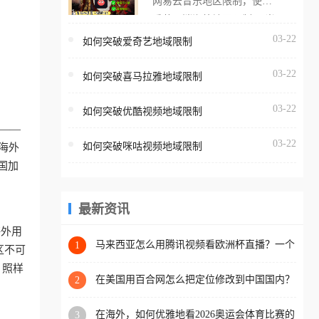
网易云音乐地区限制，使用
海外用户如香港、澳门、台
番茄取消海外地区限制。 当
湾、美国、加拿大、澳大利
在海外打开网易云音乐，却
03-22
如何突破爱奇艺地域限制
亚、欧洲等国家和地区时，
突然弹出“由于版权限制，您
腾讯视频也会像其他音乐平
03-22
所在的地区无法播放”的提示
如何突破喜马拉雅地域限制
台一样，出现地区及版权限
语。 海外用户如香港、澳
制问题，且仅能在中国大陆
03-22
如何突破优酷视频地域限制
门、台湾、美国、加拿大、
地区播放。 遇到这个问题的
事——
澳大利亚、欧洲等国家和地
朋友们，使用番茄回国加速
03-22
如何突破咪咕视频地域限制
海外
区时，网易云音乐也会像其
器，即可解决「海外用户收
国加
他音乐平台一样，出现地区
听腾讯视频地区版权限制」
及版权限制问题，且仅能在
的问题，无论人在香港、澳
中国大陆地区播放。 遇到这
最新资讯
门、台湾、美国、加拿大、
个问题的朋友们，使用番茄
澳大利亚、欧洲等国家和地
海外用
回国加速器，即可解决「海
马来西亚怎么用腾讯视频看欧洲杯直播？一个
1
区工作、留学、定居等，都
区不可
海外华人的真实困扰与破解
外用户收听网易云音乐地区
可以使用，不再因地区和版
，照样
版权限制」的问题，无论人
在美国用百合网怎么把定位修改到中国国内？
2
权限制所困扰。
海外华人必备的回国加速指南
在香港、澳门、台湾、美
在海外，如何优雅地看2026奥运会体育比赛的
3
国、加拿大、澳大利亚、欧