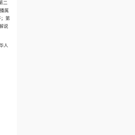
；第二
直播属
杯；第
解说
华人