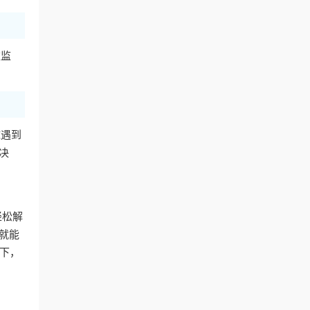
被监
球遇到
决
轻松解
就能
下，