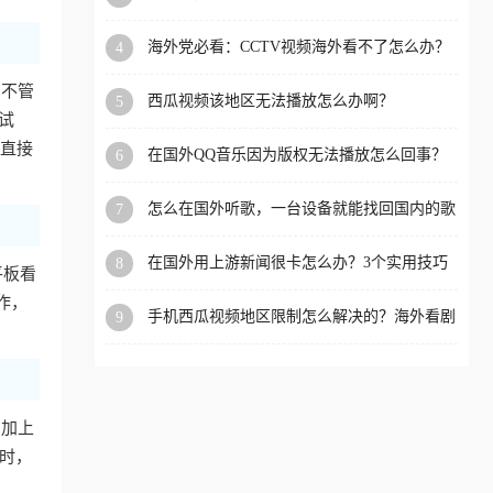
app直播？
洲等国家和地区工作、留
海外党必看：CCTV视频海外看不了怎么办？
4
学、定居等，都可以使用，
3步解决地区限制+追剧自由
不再因地区和版权限制所困
，不管
西瓜视频该地区无法播放怎么办啊？
5
扰。
试
示直接
在国外QQ音乐因为版权无法播放怎么回事？
6
留学生亲测有效的解决办法
怎么在国外听歌，一台设备就能找回国内的歌
7
单
在国外用上游新闻很卡怎么办？3个实用技巧
8
平板看
+1款加速器解决海外看国内内容难题
作，
手机西瓜视频地区限制怎么解决的？海外看剧
9
的隐形门与钥匙
，加上
赛时，