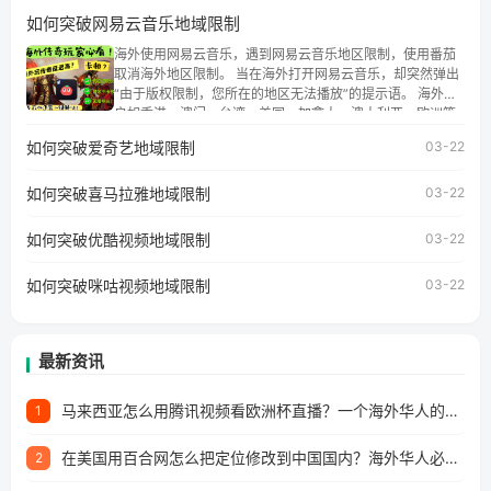
地区时，腾讯视频也会像其他音乐平台一样，出现地区及版
如何突破网易云音乐地域限制
权限制问题，且仅能在中国大陆地区播放。 遇到这个问题的
朋友们，使用番茄回国加速器，即可解决「海外用户收听腾
海外使用网易云音乐，遇到网易云音乐地区限制，使用番茄
讯视频地区版权限制」的问题，无论人在香港、澳门、台
取消海外地区限制。 当在海外打开网易云音乐，却突然弹出
湾、美国、加拿大、澳大利亚、欧洲等国家和地区工作、留
“由于版权限制，您所在的地区无法播放”的提示语。 海外用
学、定居等，都可以使用，不再因地区和版权限制所困扰。
户如香港、澳门、台湾、美国、加拿大、澳大利亚、欧洲等
国家和地区时，网易云音乐也会像其他音乐平台一样，出现
如何突破爱奇艺地域限制
03-22
地区及版权限制问题，且仅能在中国大陆地区播放。 遇到这
个问题的朋友们，使用番茄回国加速器，即可解决「海外用
如何突破喜马拉雅地域限制
户收听网易云音乐地区版权限制」的问题，无论人在香港、
03-22
澳门、台湾、美国、加拿大、澳大利亚、欧洲等国家和地区
工作、留学、定居等，都可以使用，不再因地区和版权限制
如何突破优酷视频地域限制
03-22
所困扰。
如何突破咪咕视频地域限制
03-22
最新资讯
马来西亚怎么用腾讯视频看欧洲杯直播？一个海外华人的真实困扰与破解
1
在美国用百合网怎么把定位修改到中国国内？海外华人必备的回国加速指南
2