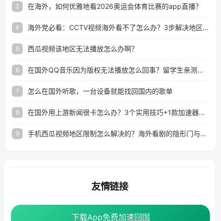
在海外，如何优雅地看2026奥运会体育比赛的app直播？
3
海外党必看：CCTV视频海外看不了怎么办？3步解决地区限制+追剧自由
4
西瓜视频该地区无法播放怎么办啊？
5
在国外QQ音乐因为版权无法播放怎么回事？留学生亲测有效的解决办法
6
怎么在国外听歌，一台设备就能找回国内的歌单
7
在国外用上游新闻很卡怎么办？3个实用技巧+1款加速器解决海外看国内内容难题
8
手机西瓜视频地区限制怎么解决的？海外看剧的隐形门与钥匙
9
友情链接
番茄加速器
下载App免费加速回国
下载App免费加速回国