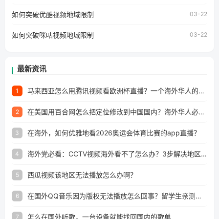
澳门、台湾、美国、加拿大、澳大利亚、欧洲等国家和地区
工作、留学、定居等，都可以使用，不再因地区和版权限制
如何突破优酷视频地域限制
03-22
所困扰。
如何突破咪咕视频地域限制
03-22
最新资讯
马来西亚怎么用腾讯视频看欧洲杯直播？一个海外华人的真实困扰与破解
1
在美国用百合网怎么把定位修改到中国国内？海外华人必备的回国加速指南
2
在海外，如何优雅地看2026奥运会体育比赛的app直播？
3
海外党必看：CCTV视频海外看不了怎么办？3步解决地区限制+追剧自由
4
西瓜视频该地区无法播放怎么办啊？
5
在国外QQ音乐因为版权无法播放怎么回事？留学生亲测有效的解决办法
6
怎么在国外听歌，一台设备就能找回国内的歌单
7