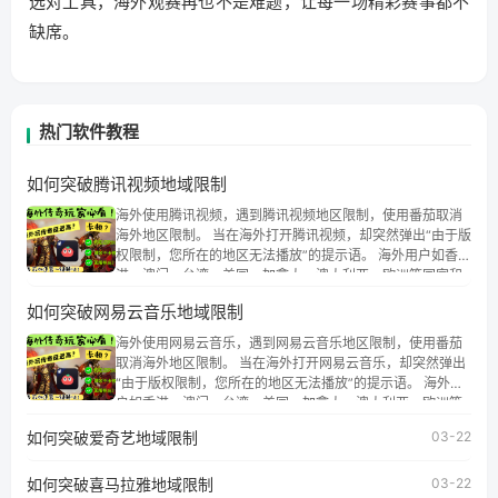
选对工具，海外观赛再也不是难题，让每一场精彩赛事都不
缺席。
热门软件教程
如何突破腾讯视频地域限制
海外使用腾讯视频，遇到腾讯视频地区限制，使用番茄取消
海外地区限制。 当在海外打开腾讯视频，却突然弹出“由于版
权限制，您所在的地区无法播放”的提示语。 海外用户如香
港、澳门、台湾、美国、加拿大、澳大利亚、欧洲等国家和
地区时，腾讯视频也会像其他音乐平台一样，出现地区及版
如何突破网易云音乐地域限制
权限制问题，且仅能在中国大陆地区播放。 遇到这个问题的
朋友们，使用番茄回国加速器，即可解决「海外用户收听腾
海外使用网易云音乐，遇到网易云音乐地区限制，使用番茄
讯视频地区版权限制」的问题，无论人在香港、澳门、台
取消海外地区限制。 当在海外打开网易云音乐，却突然弹出
湾、美国、加拿大、澳大利亚、欧洲等国家和地区工作、留
“由于版权限制，您所在的地区无法播放”的提示语。 海外用
学、定居等，都可以使用，不再因地区和版权限制所困扰。
户如香港、澳门、台湾、美国、加拿大、澳大利亚、欧洲等
国家和地区时，网易云音乐也会像其他音乐平台一样，出现
如何突破爱奇艺地域限制
03-22
地区及版权限制问题，且仅能在中国大陆地区播放。 遇到这
个问题的朋友们，使用番茄回国加速器，即可解决「海外用
如何突破喜马拉雅地域限制
户收听网易云音乐地区版权限制」的问题，无论人在香港、
03-22