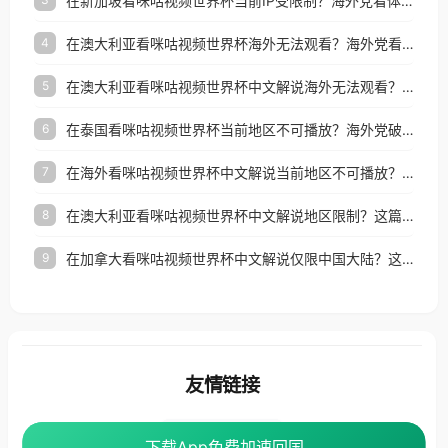
在新加坡看咪咕视频世界杯当前IP受限制？海外党看体育赛事的终极破局指南
在澳大利亚看咪咕视频世界杯海外无法观看？海外党看国内体育直播的终极解法
4
在澳大利亚看咪咕视频世界杯中文解说海外无法观看？这篇指南帮你搞定所有体育直播难题
5
在泰国看咪咕视频世界杯当前地区不可播放？海外党破局看中文解说赛事指南
6
在海外看咪咕视频世界杯中文解说当前地区不可播放？这篇指南帮你搞定所有体育赛事直播难题
7
在澳大利亚看咪咕视频世界杯中文解说地区限制？这篇指南帮你搞定海外观赛难题
8
在加拿大看咪咕视频世界杯中文解说仅限中国大陆？这篇指南帮你轻松解锁中文解说和赛事直播
9
友情链接
番茄加速器
下载App免费加速回国
下载App免费加速回国