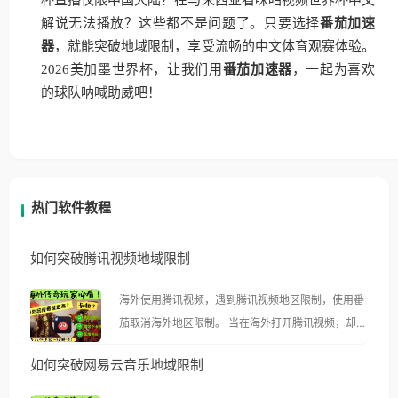
杯直播仅限中国大陆？在马来西亚看咪咕视频世界杯中文
解说无法播放？这些都不是问题了。只要选择
番茄加速
器
，就能突破地域限制，享受流畅的中文体育观赛体验。
2026美加墨世界杯，让我们用
番茄加速器
，一起为喜欢
的球队呐喊助威吧！
热门软件教程
如何突破腾讯视频地域限制
海外使用腾讯视频，遇到腾讯视频地区限制，使用番
茄取消海外地区限制。 当在海外打开腾讯视频，却突
然弹出“由于版权限制，您所在的地区无法播放”的提
如何突破网易云音乐地域限制
示语。 海外用户如香港、澳门、台湾、美国、加拿
大、澳大利亚、欧洲等国家和地区时，腾讯视频也会