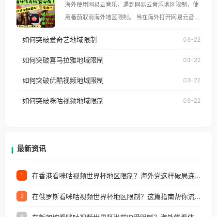
海外使用网易云音乐，遇到网易云音乐地区限制，使
像其他音乐平台一样，出现地区及版权限制问题，且
用番茄取消海外地区限制。 当在海外打开网易云音
仅能在中国大陆地区播放。 遇到这个问题的朋友们，
乐，却突然弹出“由于版权限制，您所在的地区无法
使用番茄回国加速器，即可解决「海外用户收听腾讯
如何突破爱奇艺地域限制
03-22
播放”的提示语。 海外用户如香港、澳门、台湾、美
视频地区版权限制」的问题，无论人在香港、澳门、
国、加拿大、澳大利亚、欧洲等国家和地区时，网易
如何突破喜马拉雅地域限制
03-22
台湾、美国、加拿大、澳大利亚、欧洲等国家和地区
云音乐也会像其他音乐平台一样，出现地区及版权限
工作、留学、定居等，都可以使用，不再因地区和版
如何突破优酷视频地域限制
03-22
制问题，且仅能在中国大陆地区播放。 遇到这个问题
权限制所困扰。
的朋友们，使用番茄回国加速器，即可解决「海外用
如何突破咪咕视频地域限制
03-22
户收听网易云音乐地区版权限制」的问题，无论人在
香港、澳门、台湾、美国、加拿大、澳大利亚、欧洲
等国家和地区工作、留学、定居等，都可以使用，不
再因地区和版权限制所困扰。
最新资讯
在香港看咪咕视频世界杯地区限制？海外党这样破局连看7天不卡顿！
1
在俄罗斯看咪咕视频世界杯地区限制？这篇指南帮你流畅看中文解说赛事
2
3