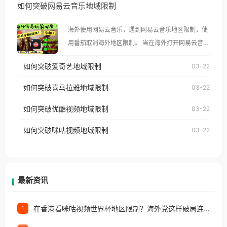
如何突破网易云音乐地域限制
示语。 海外用户如香港、澳门、台湾、美国、加拿
大、澳大利亚、欧洲等国家和地区时，腾讯视频也会
海外使用网易云音乐，遇到网易云音乐地区限制，使
像其他音乐平台一样，出现地区及版权限制问题，且
用番茄取消海外地区限制。 当在海外打开网易云音
仅能在中国大陆地区播放。 遇到这个问题的朋友们，
乐，却突然弹出“由于版权限制，您所在的地区无法
使用番茄回国加速器，即可解决「海外用户收听腾讯
如何突破爱奇艺地域限制
03-22
播放”的提示语。 海外用户如香港、澳门、台湾、美
视频地区版权限制」的问题，无论人在香港、澳门、
国、加拿大、澳大利亚、欧洲等国家和地区时，网易
如何突破喜马拉雅地域限制
03-22
台湾、美国、加拿大、澳大利亚、欧洲等国家和地区
云音乐也会像其他音乐平台一样，出现地区及版权限
工作、留学、定居等，都可以使用，不再因地区和版
如何突破优酷视频地域限制
03-22
制问题，且仅能在中国大陆地区播放。 遇到这个问题
权限制所困扰。
的朋友们，使用番茄回国加速器，即可解决「海外用
如何突破咪咕视频地域限制
03-22
户收听网易云音乐地区版权限制」的问题，无论人在
香港、澳门、台湾、美国、加拿大、澳大利亚、欧洲
等国家和地区工作、留学、定居等，都可以使用，不
再因地区和版权限制所困扰。
最新资讯
在香港看咪咕视频世界杯地区限制？海外党这样破局连看7天不卡顿！
1