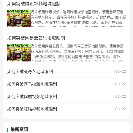
如何突破腾讯视频地域限制
海外使用腾讯视频，遇到腾讯视频地区限制，使用番茄取消
海外地区限制。 当在海外打开腾讯视频，却突然弹出“由于版
权限制，您所在的地区无法播放”的提示语。 海外用户如香
港、澳门、台湾、美国、加拿大、澳大利亚、欧洲等国家和
地区时，腾讯视频也会像其他音乐平台一样，出现地区及版
如何突破网易云音乐地域限制
权限制问题，且仅能在中国大陆地区播放。 遇到这个问题的
朋友们，使用番茄回国加速器，即可解决「海外用户收听腾
海外使用网易云音乐，遇到网易云音乐地区限制，使用番茄
讯视频地区版权限制」的问题，无论人在香港、澳门、台
取消海外地区限制。 当在海外打开网易云音乐，却突然弹出
湾、美国、加拿大、澳大利亚、欧洲等国家和地区工作、留
“由于版权限制，您所在的地区无法播放”的提示语。 海外用
学、定居等，都可以使用，不再因地区和版权限制所困扰。
户如香港、澳门、台湾、美国、加拿大、澳大利亚、欧洲等
国家和地区时，网易云音乐也会像其他音乐平台一样，出现
如何突破爱奇艺地域限制
03-22
地区及版权限制问题，且仅能在中国大陆地区播放。 遇到这
个问题的朋友们，使用番茄回国加速器，即可解决「海外用
如何突破喜马拉雅地域限制
户收听网易云音乐地区版权限制」的问题，无论人在香港、
03-22
澳门、台湾、美国、加拿大、澳大利亚、欧洲等国家和地区
工作、留学、定居等，都可以使用，不再因地区和版权限制
如何突破优酷视频地域限制
03-22
所困扰。
如何突破咪咕视频地域限制
03-22
最新资讯