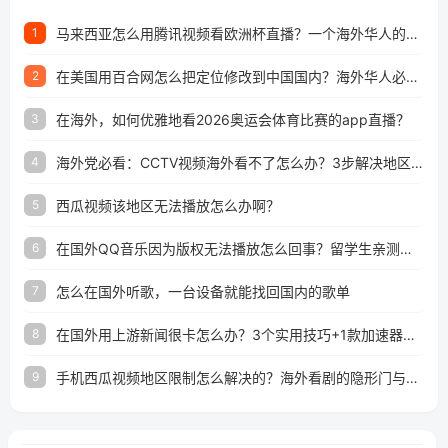
马来西亚怎么用腾讯视频看欧洲杯直播？一个海外华人的真实困扰与破解
1
在美国用百合网怎么把定位修改到中国国内？海外华人必备的回国加速指南
2
在海外，如何优雅地看2026奥运会体育比赛的app直播？
3
海外党必看：CCTV视频海外看不了怎么办？3步解决地区限制+追剧自由
4
西瓜视频该地区无法播放怎么办啊？
5
在国外QQ音乐因为版权无法播放怎么回事？留学生亲测有效的解决办法
6
怎么在国外听歌，一台设备就能找回国内的歌单
7
在国外用上游新闻很卡怎么办？3个实用技巧+1款加速器解决海外看国内内容难题
8
手机西瓜视频地区限制怎么解决的？海外看剧的隐形门与钥匙
9