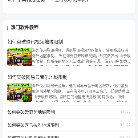
热门软件教程
如何突破腾讯视频地域限制
海外使用腾讯视频，遇到腾讯视频地区限制，使用番茄取消
海外地区限制。 当在海外打开腾讯视频，却突然弹出“由于版
权限制，您所在的地区无法播放”的提示语。 海外用户如香
港、澳门、台湾、美国、加拿大、澳大利亚、欧洲等国家和
地区时，腾讯视频也会像其他音乐平台一样，出现地区及版
如何突破网易云音乐地域限制
权限制问题，且仅能在中国大陆地区播放。 遇到这个问题的
朋友们，使用番茄回国加速器，即可解决「海外用户收听腾
海外使用网易云音乐，遇到网易云音乐地区限制，使用番茄
讯视频地区版权限制」的问题，无论人在香港、澳门、台
取消海外地区限制。 当在海外打开网易云音乐，却突然弹出
湾、美国、加拿大、澳大利亚、欧洲等国家和地区工作、留
“由于版权限制，您所在的地区无法播放”的提示语。 海外用
学、定居等，都可以使用，不再因地区和版权限制所困扰。
户如香港、澳门、台湾、美国、加拿大、澳大利亚、欧洲等
国家和地区时，网易云音乐也会像其他音乐平台一样，出现
如何突破爱奇艺地域限制
03-22
地区及版权限制问题，且仅能在中国大陆地区播放。 遇到这
个问题的朋友们，使用番茄回国加速器，即可解决「海外用
如何突破喜马拉雅地域限制
户收听网易云音乐地区版权限制」的问题，无论人在香港、
03-22
澳门、台湾、美国、加拿大、澳大利亚、欧洲等国家和地区
工作、留学、定居等，都可以使用，不再因地区和版权限制
如何突破优酷视频地域限制
03-22