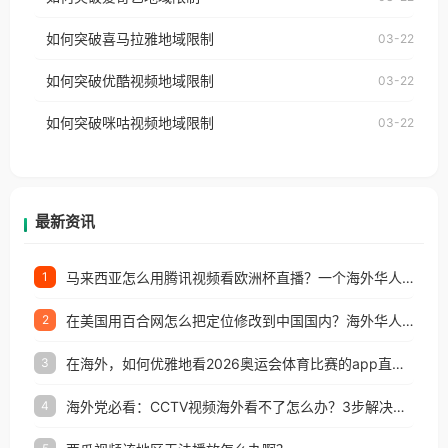
播放”的提示语。 海外用户如香港、澳门、台湾、美
视频地区版权限制」的问题，无论人在香港、澳门、
国、加拿大、澳大利亚、欧洲等国家和地区时，网易
如何突破喜马拉雅地域限制
03-22
台湾、美国、加拿大、澳大利亚、欧洲等国家和地区
云音乐也会像其他音乐平台一样，出现地区及版权限
工作、留学、定居等，都可以使用，不再因地区和版
如何突破优酷视频地域限制
03-22
制问题，且仅能在中国大陆地区播放。 遇到这个问题
权限制所困扰。
的朋友们，使用番茄回国加速器，即可解决「海外用
如何突破咪咕视频地域限制
03-22
户收听网易云音乐地区版权限制」的问题，无论人在
香港、澳门、台湾、美国、加拿大、澳大利亚、欧洲
等国家和地区工作、留学、定居等，都可以使用，不
再因地区和版权限制所困扰。
最新资讯
马来西亚怎么用腾讯视频看欧洲杯直播？一个海外华人的真实困扰与破解
1
在美国用百合网怎么把定位修改到中国国内？海外华人必备的回国加速指南
2
在海外，如何优雅地看2026奥运会体育比赛的app直播？
3
海外党必看：CCTV视频海外看不了怎么办？3步解决地区限制+追剧自由
4