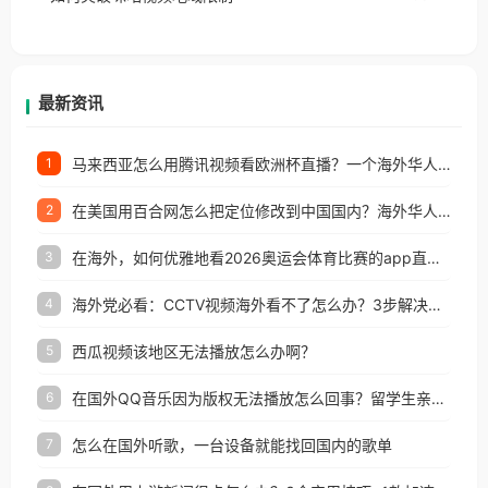
户收听网易云音乐地区版权限制」的问题，无论人在
香港、澳门、台湾、美国、加拿大、澳大利亚、欧洲
等国家和地区工作、留学、定居等，都可以使用，不
再因地区和版权限制所困扰。
最新资讯
马来西亚怎么用腾讯视频看欧洲杯直播？一个海外华人的真实困扰与破解
1
在美国用百合网怎么把定位修改到中国国内？海外华人必备的回国加速指南
2
在海外，如何优雅地看2026奥运会体育比赛的app直播？
3
海外党必看：CCTV视频海外看不了怎么办？3步解决地区限制+追剧自由
4
西瓜视频该地区无法播放怎么办啊？
5
在国外QQ音乐因为版权无法播放怎么回事？留学生亲测有效的解决办法
6
怎么在国外听歌，一台设备就能找回国内的歌单
7