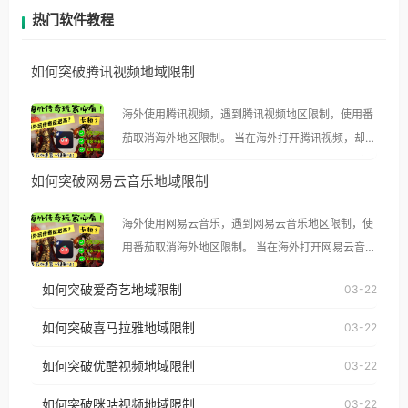
热门软件教程
如何突破腾讯视频地域限制
海外使用腾讯视频，遇到腾讯视频地区限制，使用番
茄取消海外地区限制。 当在海外打开腾讯视频，却突
然弹出“由于版权限制，您所在的地区无法播放”的提
如何突破网易云音乐地域限制
示语。 海外用户如香港、澳门、台湾、美国、加拿
大、澳大利亚、欧洲等国家和地区时，腾讯视频也会
海外使用网易云音乐，遇到网易云音乐地区限制，使
像其他音乐平台一样，出现地区及版权限制问题，且
用番茄取消海外地区限制。 当在海外打开网易云音
仅能在中国大陆地区播放。 遇到这个问题的朋友们，
乐，却突然弹出“由于版权限制，您所在的地区无法
使用番茄回国加速器，即可解决「海外用户收听腾讯
如何突破爱奇艺地域限制
03-22
播放”的提示语。 海外用户如香港、澳门、台湾、美
视频地区版权限制」的问题，无论人在香港、澳门、
国、加拿大、澳大利亚、欧洲等国家和地区时，网易
如何突破喜马拉雅地域限制
03-22
台湾、美国、加拿大、澳大利亚、欧洲等国家和地区
云音乐也会像其他音乐平台一样，出现地区及版权限
工作、留学、定居等，都可以使用，不再因地区和版
如何突破优酷视频地域限制
03-22
制问题，且仅能在中国大陆地区播放。 遇到这个问题
权限制所困扰。
的朋友们，使用番茄回国加速器，即可解决「海外用
如何突破咪咕视频地域限制
03-22