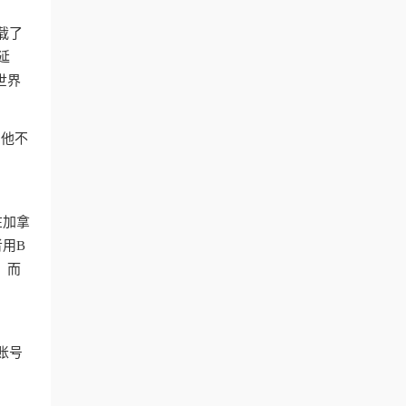
载了
延
世界
，他不
在加拿
用B
。而
账号