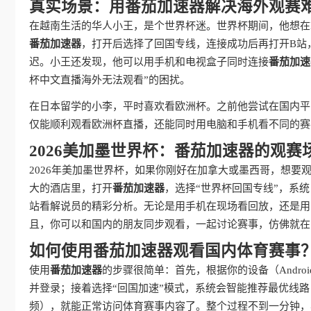
真实场景：用番茄加速器解决海外观赛
在越南生活的华人小王，是个世界杯迷。世界杯期间，他想在
番茄加速器
，打开后选择了回国专线，连接成功后再打开B站
迟。小王还发现，他可以用手机和电视盒子同时连接
番茄加速
杯中文直播海外无法观看”的困扰。
在日本留学的小李，平时喜欢看欧洲杯。之前他尝试在国内平
仅能顺利观看欧洲杯直播，还能同时用电脑和手机看不同的赛
2026美加墨世界杯：番茄加速器的观赛
2026年美加墨世界杯，如果你刚好在加拿大或墨西哥，想要
大的酒店里，打开
番茄加速器
，选择“世界杯回国专线”，系统
站看解说员的精彩分析。无论是用手机在现场看回放，还是用
且，你可以和国内的朋友同步观看，一起讨论赛事，仿佛就在
如何使用番茄加速器观看国内体育赛事
使用
番茄加速器
的步骤很简单：首先，根据你的设备（Android、
并登录；接着选择“回国加速”模式，系统会智能推荐最优线路
频），就能正常访问体育赛事内容了。整个过程不到一分钟，