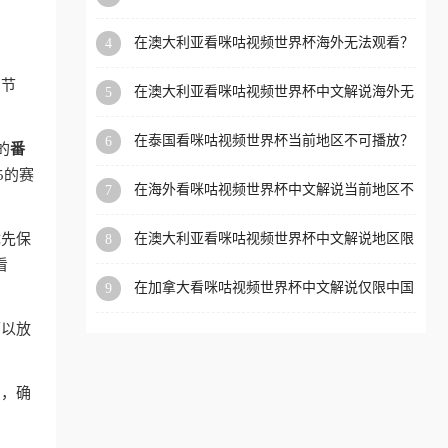
外党看体育赛事的终极破局指南
洲等国家和地区工作、留
在澳大利亚看咪咕视频世界杯海外无法观看？
4
学、定居等，都可以使用，
海外党看国内体育直播的终极解法
不再因地区和版权限制所困
的节
在澳大利亚看咪咕视频世界杯中文解说海外无
5
扰。
法观看？这篇指南帮你搞定所有体育直播难题
在泰国看咪咕视频世界杯当前地区不可播放？
6
的
番
海外党破局看中文解说赛事指南
5的赛
在海外看咪咕视频世界杯中文解说当前地区不
7
可播放？这篇指南帮你搞定所有体育赛事直播
难题
优先保
在澳大利亚看咪咕视频世界杯中文解说地区限
8
制？这篇指南帮你搞定海外观赛难题
看
在加拿大看咪咕视频世界杯中文解说仅限中国
9
大陆？这篇指南帮你轻松解锁中文解说和赛事
直播
可以放
助，确