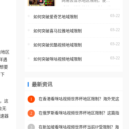
网易云音乐地区限制，使用
海外用户如香港、澳门、台
番茄取消海外地区限制。 当
湾、美国、加拿大、澳大利
在海外打开网易云音乐，却
03-22
如何突破爱奇艺地域限制
亚、欧洲等国家和地区时，
突然弹出“由于版权限制，您
腾讯视频也会像其他音乐平
03-22
所在的地区无法播放”的提示
如何突破喜马拉雅地域限制
台一样，出现地区及版权限
语。 海外用户如香港、澳
制问题，且仅能在中国大陆
03-22
如何突破优酷视频地域限制
门、台湾、美国、加拿大、
地区播放。 遇到这个问题的
前地区
澳大利亚、欧洲等国家和地
朋友们，使用番茄回国加速
03-22
如何突破咪咕视频地域限制
样遇
区时，网易云音乐也会像其
器，即可解决「海外用户收
想要
他音乐平台一样，出现地区
听腾讯视频地区版权限制」
接下
及版权限制问题，且仅能在
的问题，无论人在香港、澳
中国大陆地区播放。 遇到这
最新资讯
门、台湾、美国、加拿大、
个问题的朋友们，使用番茄
澳大利亚、欧洲等国家和地
回国加速器，即可解决「海
在香港看咪咕视频世界杯地区限制？海外党这
1
区工作、留学、定居等，都
议，这
样破局连看7天不卡顿！
外用户收听网易云音乐地区
可以使用，不再因地区和版
会无
版权限制」的问题，无论人
在俄罗斯看咪咕视频世界杯地区限制？这篇指
2
权限制所困扰。
加速器
南帮你流畅看中文解说赛事
在香港、澳门、台湾、美
在新加坡看咪咕视频世界杯当前IP受限制？海
3
国、加拿大、澳大利亚、欧