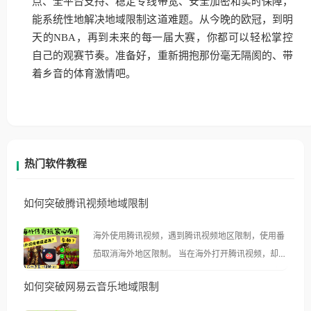
点、全平台支持、稳定专线带宽、安全加密和实时保障，
能系统性地解决地域限制这道难题。从今晚的欧冠，到明
天的NBA，再到未来的每一届大赛，你都可以轻松掌控
自己的观赛节奏。准备好，重新拥抱那份毫无隔阂的、带
着乡音的体育激情吧。
热门软件教程
如何突破腾讯视频地域限制
海外使用腾讯视频，遇到腾讯视频地区限制，使用番
茄取消海外地区限制。 当在海外打开腾讯视频，却突
然弹出“由于版权限制，您所在的地区无法播放”的提
如何突破网易云音乐地域限制
示语。 海外用户如香港、澳门、台湾、美国、加拿
大、澳大利亚、欧洲等国家和地区时，腾讯视频也会