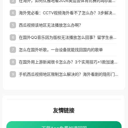
在海外，如何优雅地看2026奥运会体育比赛的app直播？
3
海外党必看：CCTV视频海外看不了怎么办？3步解决地区限制+追剧自由
4
西瓜视频该地区无法播放怎么办啊？
5
在国外QQ音乐因为版权无法播放怎么回事？留学生亲测有效的解决办法
6
怎么在国外听歌，一台设备就能找回国内的歌单
7
在国外用上游新闻很卡怎么办？3个实用技巧+1款加速器解决海外看国内内容难题
8
手机西瓜视频地区限制怎么解决的？海外看剧的隐形门与钥匙
9
友情链接
番茄加速器