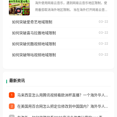
海外使用网易云音乐，遇到网易云音乐地区限制，使
像其他音乐平台一样，出现地区及版权限制问题，且
用番茄取消海外地区限制。 当在海外打开网易云音
仅能在中国大陆地区播放。 遇到这个问题的朋友们，
乐，却突然弹出“由于版权限制，您所在的地区无法
使用番茄回国加速器，即可解决「海外用户收听腾讯
如何突破爱奇艺地域限制
03-22
播放”的提示语。 海外用户如香港、澳门、台湾、美
视频地区版权限制」的问题，无论人在香港、澳门、
国、加拿大、澳大利亚、欧洲等国家和地区时，网易
如何突破喜马拉雅地域限制
03-22
台湾、美国、加拿大、澳大利亚、欧洲等国家和地区
云音乐也会像其他音乐平台一样，出现地区及版权限
工作、留学、定居等，都可以使用，不再因地区和版
如何突破优酷视频地域限制
03-22
制问题，且仅能在中国大陆地区播放。 遇到这个问题
权限制所困扰。
的朋友们，使用番茄回国加速器，即可解决「海外用
如何突破咪咕视频地域限制
03-22
户收听网易云音乐地区版权限制」的问题，无论人在
香港、澳门、台湾、美国、加拿大、澳大利亚、欧洲
等国家和地区工作、留学、定居等，都可以使用，不
再因地区和版权限制所困扰。
最新资讯
马来西亚怎么用腾讯视频看欧洲杯直播？一个海外华人的真实困扰与破解
1
在美国用百合网怎么把定位修改到中国国内？海外华人必备的回国加速指南
2