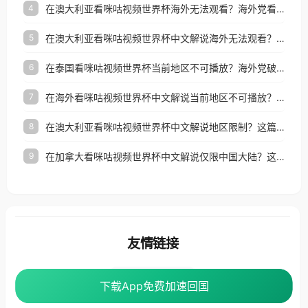
在澳大利亚看咪咕视频世界杯海外无法观看？海外党看国内体育直播的终极解法
4
在澳大利亚看咪咕视频世界杯中文解说海外无法观看？这篇指南帮你搞定所有体育直播难题
5
在泰国看咪咕视频世界杯当前地区不可播放？海外党破局看中文解说赛事指南
6
在海外看咪咕视频世界杯中文解说当前地区不可播放？这篇指南帮你搞定所有体育赛事直播难题
7
在澳大利亚看咪咕视频世界杯中文解说地区限制？这篇指南帮你搞定海外观赛难题
8
在加拿大看咪咕视频世界杯中文解说仅限中国大陆？这篇指南帮你轻松解锁中文解说和赛事直播
9
友情链接
番茄加速器
下载App免费加速回国
下载App免费加速回国