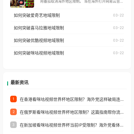
用番茄取消海外地区限制。 当在海外打开网易云音
仅能在中国大陆地区播放。 遇到这个问题的朋友们，
乐，却突然弹出“由于版权限制，您所在的地区无法
使用番茄回国加速器，即可解决「海外用户收听腾讯
如何突破爱奇艺地域限制
03-22
播放”的提示语。 海外用户如香港、澳门、台湾、美
视频地区版权限制」的问题，无论人在香港、澳门、
国、加拿大、澳大利亚、欧洲等国家和地区时，网易
如何突破喜马拉雅地域限制
03-22
台湾、美国、加拿大、澳大利亚、欧洲等国家和地区
云音乐也会像其他音乐平台一样，出现地区及版权限
工作、留学、定居等，都可以使用，不再因地区和版
如何突破优酷视频地域限制
03-22
制问题，且仅能在中国大陆地区播放。 遇到这个问题
权限制所困扰。
的朋友们，使用番茄回国加速器，即可解决「海外用
如何突破咪咕视频地域限制
03-22
户收听网易云音乐地区版权限制」的问题，无论人在
香港、澳门、台湾、美国、加拿大、澳大利亚、欧洲
等国家和地区工作、留学、定居等，都可以使用，不
再因地区和版权限制所困扰。
最新资讯
在香港看咪咕视频世界杯地区限制？海外党这样破局连看7天不卡顿！
1
在俄罗斯看咪咕视频世界杯地区限制？这篇指南帮你流畅看中文解说赛事
2
在新加坡看咪咕视频世界杯当前IP受限制？海外党看体育赛事的终极破局指南
3