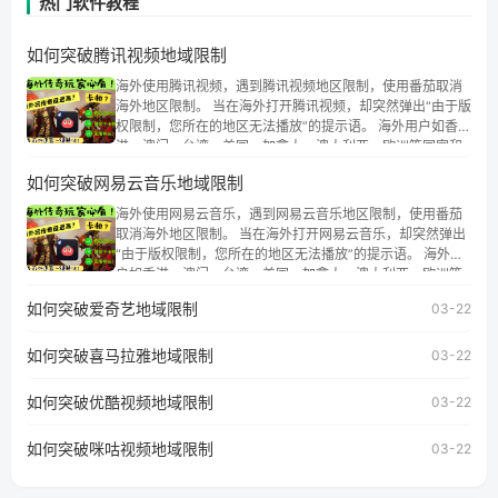
热门软件教程
如何突破腾讯视频地域限制
海外使用腾讯视频，遇到腾讯视频地区限制，使用番茄取消
海外地区限制。 当在海外打开腾讯视频，却突然弹出“由于版
权限制，您所在的地区无法播放”的提示语。 海外用户如香
港、澳门、台湾、美国、加拿大、澳大利亚、欧洲等国家和
地区时，腾讯视频也会像其他音乐平台一样，出现地区及版
如何突破网易云音乐地域限制
权限制问题，且仅能在中国大陆地区播放。 遇到这个问题的
朋友们，使用番茄回国加速器，即可解决「海外用户收听腾
海外使用网易云音乐，遇到网易云音乐地区限制，使用番茄
讯视频地区版权限制」的问题，无论人在香港、澳门、台
取消海外地区限制。 当在海外打开网易云音乐，却突然弹出
湾、美国、加拿大、澳大利亚、欧洲等国家和地区工作、留
“由于版权限制，您所在的地区无法播放”的提示语。 海外用
学、定居等，都可以使用，不再因地区和版权限制所困扰。
户如香港、澳门、台湾、美国、加拿大、澳大利亚、欧洲等
国家和地区时，网易云音乐也会像其他音乐平台一样，出现
如何突破爱奇艺地域限制
03-22
地区及版权限制问题，且仅能在中国大陆地区播放。 遇到这
个问题的朋友们，使用番茄回国加速器，即可解决「海外用
如何突破喜马拉雅地域限制
户收听网易云音乐地区版权限制」的问题，无论人在香港、
03-22
澳门、台湾、美国、加拿大、澳大利亚、欧洲等国家和地区
工作、留学、定居等，都可以使用，不再因地区和版权限制
如何突破优酷视频地域限制
03-22
所困扰。
如何突破咪咕视频地域限制
03-22