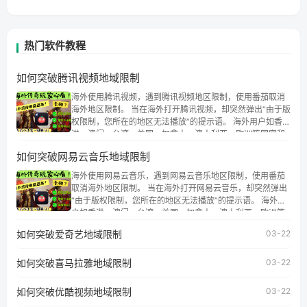
热门软件教程
如何突破腾讯视频地域限制
海外使用腾讯视频，遇到腾讯视频地区限制，使用番茄取消
海外地区限制。 当在海外打开腾讯视频，却突然弹出“由于版
权限制，您所在的地区无法播放”的提示语。 海外用户如香
港、澳门、台湾、美国、加拿大、澳大利亚、欧洲等国家和
地区时，腾讯视频也会像其他音乐平台一样，出现地区及版
如何突破网易云音乐地域限制
权限制问题，且仅能在中国大陆地区播放。 遇到这个问题的
朋友们，使用番茄回国加速器，即可解决「海外用户收听腾
海外使用网易云音乐，遇到网易云音乐地区限制，使用番茄
讯视频地区版权限制」的问题，无论人在香港、澳门、台
取消海外地区限制。 当在海外打开网易云音乐，却突然弹出
湾、美国、加拿大、澳大利亚、欧洲等国家和地区工作、留
“由于版权限制，您所在的地区无法播放”的提示语。 海外用
学、定居等，都可以使用，不再因地区和版权限制所困扰。
户如香港、澳门、台湾、美国、加拿大、澳大利亚、欧洲等
国家和地区时，网易云音乐也会像其他音乐平台一样，出现
如何突破爱奇艺地域限制
03-22
地区及版权限制问题，且仅能在中国大陆地区播放。 遇到这
个问题的朋友们，使用番茄回国加速器，即可解决「海外用
如何突破喜马拉雅地域限制
户收听网易云音乐地区版权限制」的问题，无论人在香港、
03-22
澳门、台湾、美国、加拿大、澳大利亚、欧洲等国家和地区
工作、留学、定居等，都可以使用，不再因地区和版权限制
如何突破优酷视频地域限制
03-22
所困扰。