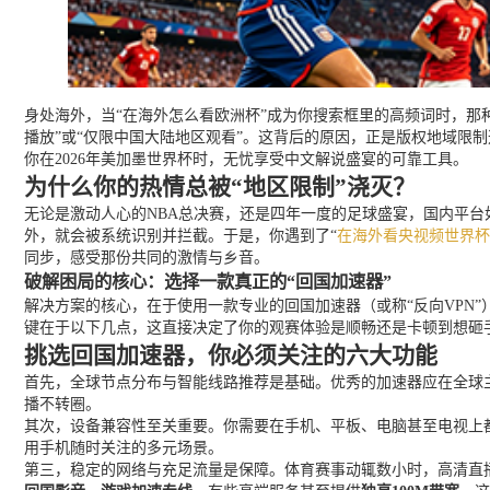
身处海外，当“在海外怎么看欧洲杯”成为你搜索框里的高频词时，
播放”或“仅限中国大陆地区观看”。这背后的原因，正是版权地域
你在2026年美加墨世界杯时，无忧享受中文解说盛宴的可靠工具。
为什么你的热情总被“地区限制”浇灭？
无论是激动人心的NBA总决赛，还是四年一度的足球盛宴，国内平台
外，就会被系统识别并拦截。于是，你遇到了“
在海外看央视频世界杯
同步，感受那份共同的激情与乡音。
破解困局的核心：选择一款真正的“回国加速器”
解决方案的核心，在于使用一款专业的回国加速器（或称“反向VPN
键在于以下几点，这直接决定了你的观赛体验是顺畅还是卡顿到想砸
挑选回国加速器，你必须关注的六大功能
首先，全球节点分布与智能线路推荐是基础。优秀的加速器应在全球
播不转圈。
其次，设备兼容性至关重要。你需要在手机、平板、电脑甚至电视上都能看。因
用手机随时关注的多元场景。
第三，稳定的网络与充足流量是保障。体育赛事动辄数小时，高清直