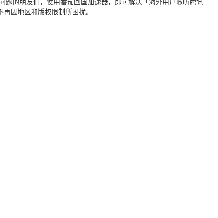
个问题的朋友们，使用番茄回国加速器，即可解决「海外用户收听腾讯
不再因地区和版权限制所困扰。