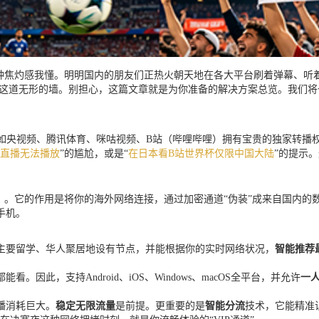
那种焦灼感我懂。明明国内的朋友们正热火朝天地在各大平台刷着弹幕、听
限制这道无形的墙。别担心，这篇文章就是为你准备的解决方案总览。我们
如央视频、腾讯体育、咪咕视频、B站（哔哩哔哩）拥有宝贵的独家转播权
直播无法播放
”的尴尬，或是“
在日本看B站世界杯仅限中国大陆
”的提示
”）。它的作用是将你的海外网络连接，通过加密通道“伪装”成来自国内
手机。
主要留学、华人聚居地设有节点，并能根据你的实时网络状况，
智能推荐
此，支持Android、iOS、Windows、macOS全平台，并允许
一
播消耗巨大。
稳定无限流量
是前提。更重要的是
智能分流
技术，它能精准