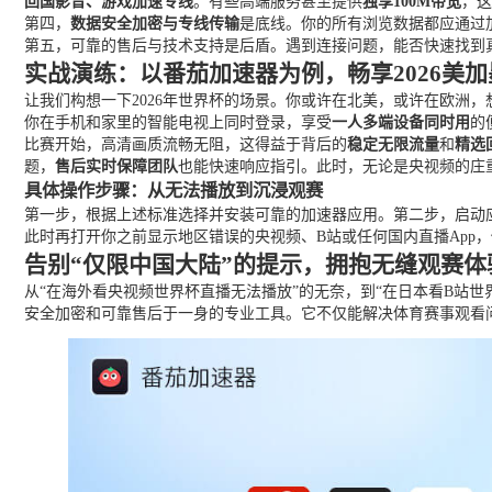
回国影音、游戏加速专线
。有些高端服务甚至提供
独享100M带宽
，这
第四，
数据安全加密与专线传输
是底线。你的所有浏览数据都应通过
第五，可靠的售后与技术支持是后盾。遇到连接问题，能否快速找到
实战演练：以番茄加速器为例，畅享2026美
让我们构想一下2026年世界杯的场景。你或许在北美，或许在欧洲
你在手机和家里的智能电视上同时登录，享受
一人多端设备同时用
的
比赛开始，高清画质流畅无阻，这得益于背后的
稳定无限流量
和
精选
题，
售后实时保障团队
也能快速响应指引。此时，无论是央视频的庄
具体操作步骤：从无法播放到沉浸观赛
第一步，根据上述标准选择并安装可靠的加速器应用。第二步，启动应
此时再打开你之前显示地区错误的央视频、B站或任何国内直播Ap
告别“仅限中国大陆”的提示，拥抱无缝观赛体
从“在海外看央视频世界杯直播无法播放”的无奈，到“在日本看B站
安全加密和可靠售后于一身的专业工具。它不仅能解决体育赛事观看