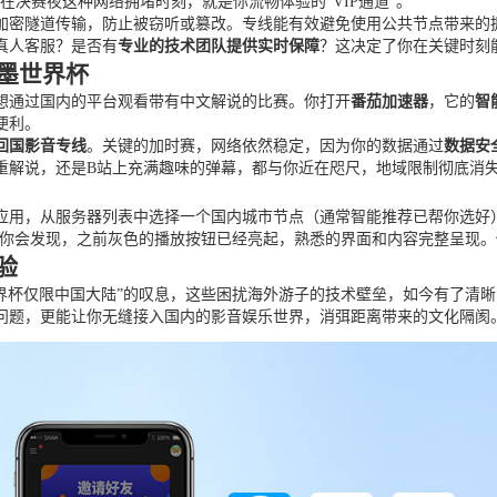
在决赛夜这种网络拥堵时刻，就是你流畅体验的“VIP通道”。
加密隧道传输，防止被窃听或篡改。专线能有效避免使用公共节点带来的
真人客服？是否有
专业的技术团队提供实时保障
？这决定了你在关键时刻
加墨世界杯
，想通过国内的平台观看带有中文解说的比赛。你打开
番茄加速器
，它的
智
便利。
回国影音专线
。关键的加时赛，网络依然稳定，因为你的数据通过
数据安
重解说，还是B站上充满趣味的弹幕，都与你近在咫尺，地域限制彻底消
用，从服务器列表中选择一个国内城市节点（通常智能推荐已帮你选好）
p，你会发现，之前灰色的播放按钮已经亮起，熟悉的界面和内容完整呈现
验
世界杯仅限中国大陆”的叹息，这些困扰海外游子的技术壁垒，如今有了清
问题，更能让你无缝接入国内的影音娱乐世界，消弭距离带来的文化隔阂