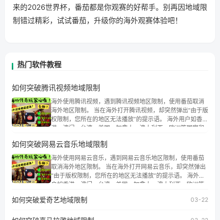
来的2026世界杯，番茄都是你观赛的好帮手。别再因地域限
制错过精彩，试试番茄，升级你的海外观赛体验吧！
热门软件教程
如何突破腾讯视频地域限制
海外使用腾讯视频，遇到腾讯视频地区限制，使用番茄取消
海外地区限制。 当在海外打开腾讯视频，却突然弹出“由于版
权限制，您所在的地区无法播放”的提示语。 海外用户如香
港、澳门、台湾、美国、加拿大、澳大利亚、欧洲等国家和
地区时，腾讯视频也会像其他音乐平台一样，出现地区及版
如何突破网易云音乐地域限制
权限制问题，且仅能在中国大陆地区播放。 遇到这个问题的
朋友们，使用番茄回国加速器，即可解决「海外用户收听腾
海外使用网易云音乐，遇到网易云音乐地区限制，使用番茄
讯视频地区版权限制」的问题，无论人在香港、澳门、台
取消海外地区限制。 当在海外打开网易云音乐，却突然弹出
湾、美国、加拿大、澳大利亚、欧洲等国家和地区工作、留
“由于版权限制，您所在的地区无法播放”的提示语。 海外用
学、定居等，都可以使用，不再因地区和版权限制所困扰。
户如香港、澳门、台湾、美国、加拿大、澳大利亚、欧洲等
国家和地区时，网易云音乐也会像其他音乐平台一样，出现
如何突破爱奇艺地域限制
03-22
地区及版权限制问题，且仅能在中国大陆地区播放。 遇到这
个问题的朋友们，使用番茄回国加速器，即可解决「海外用
户收听网易云音乐地区版权限制」的问题，无论人在香港、