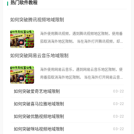
热门软件教程
如何突破腾讯视频地域限制
海外使用腾讯视频，遇到腾讯视频地区限制，使用番
茄取消海外地区限制。 当在海外打开腾讯视频，却突
然弹出“由于版权限制，您所在的地区无法播放”的提
如何突破网易云音乐地域限制
示语。 海外用户如香港、澳门、台湾、美国、加拿
大、澳大利亚、欧洲等国家和地区时，腾讯视频也会
海外使用网易云音乐，遇到网易云音乐地区限制，使
像其他音乐平台一样，出现地区及版权限制问题，且
用番茄取消海外地区限制。 当在海外打开网易云音
仅能在中国大陆地区播放。 遇到这个问题的朋友们，
乐，却突然弹出“由于版权限制，您所在的地区无法
使用番茄回国加速器，即可解决「海外用户收听腾讯
如何突破爱奇艺地域限制
03-22
播放”的提示语。 海外用户如香港、澳门、台湾、美
视频地区版权限制」的问题，无论人在香港、澳门、
国、加拿大、澳大利亚、欧洲等国家和地区时，网易
如何突破喜马拉雅地域限制
03-22
台湾、美国、加拿大、澳大利亚、欧洲等国家和地区
云音乐也会像其他音乐平台一样，出现地区及版权限
工作、留学、定居等，都可以使用，不再因地区和版
如何突破优酷视频地域限制
03-22
制问题，且仅能在中国大陆地区播放。 遇到这个问题
权限制所困扰。
的朋友们，使用番茄回国加速器，即可解决「海外用
如何突破咪咕视频地域限制
03-22
户收听网易云音乐地区版权限制」的问题，无论人在