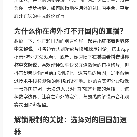
加速器，将你的网络环境“伪装”回国内。这篇文章，就将
为你一步步拆解，如何顺畅地在海外通过国内平台，享受
原汁原味的中文解说赛事。
为什么你在海外打不开国内的直播？
想象一下，你正和国内的朋友约好一起在
小红书看世界杯
中文解说
，准备边看边刷精彩片段和球迷讨论，结果App
提示“海外无法观看”。或者，你习惯了
在美国看抖音世界
杯中文解说
，喜欢那种短平快又充满激情的直播切片，但
抖音却告诉你“当前IP受限制”。这背后的原因，是平台通
过技术手段检测你的网络IP所在地。你的真实海外IP就像
一张外国护照，无法进入只对“国内IP”开放的演播厅。这
种数字边界，让身在海外的我们，与熟悉的解说声音和观
赛氛围隔海相望。
解锁限制的关键：选择对的回国加速
器