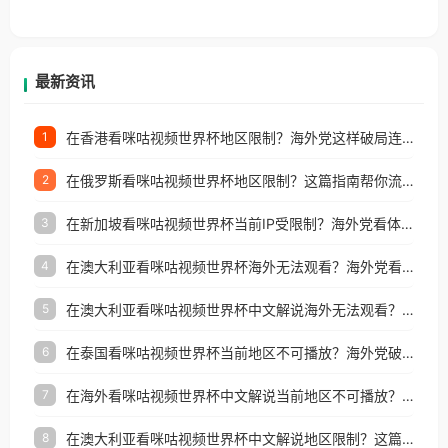
香港、澳门、台湾、美国、加拿大、澳大利亚、欧洲
等国家和地区工作、留学、定居等，都可以使用，不
再因地区和版权限制所困扰。
最新资讯
在香港看咪咕视频世界杯地区限制？海外党这样破局连看7天不卡顿！
1
在俄罗斯看咪咕视频世界杯地区限制？这篇指南帮你流畅看中文解说赛事
2
在新加坡看咪咕视频世界杯当前IP受限制？海外党看体育赛事的终极破局指南
3
在澳大利亚看咪咕视频世界杯海外无法观看？海外党看国内体育直播的终极解法
4
在澳大利亚看咪咕视频世界杯中文解说海外无法观看？这篇指南帮你搞定所有体育直播难题
5
在泰国看咪咕视频世界杯当前地区不可播放？海外党破局看中文解说赛事指南
6
在海外看咪咕视频世界杯中文解说当前地区不可播放？这篇指南帮你搞定所有体育赛事直播难题
7
在澳大利亚看咪咕视频世界杯中文解说地区限制？这篇指南帮你搞定海外观赛难题
8