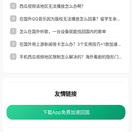
西瓜视频该地区无法播放怎么办啊？
5
在国外QQ音乐因为版权无法播放怎么回事？留学生亲测有效的解决办法
6
怎么在国外听歌，一台设备就能找回国内的歌单
7
在国外用上游新闻很卡怎么办？3个实用技巧+1款加速器解决海外看国内内容难题
8
手机西瓜视频地区限制怎么解决的？海外看剧的隐形门与钥匙
9
友情链接
番茄加速器
下载App免费加速回国
下载App免费加速回国