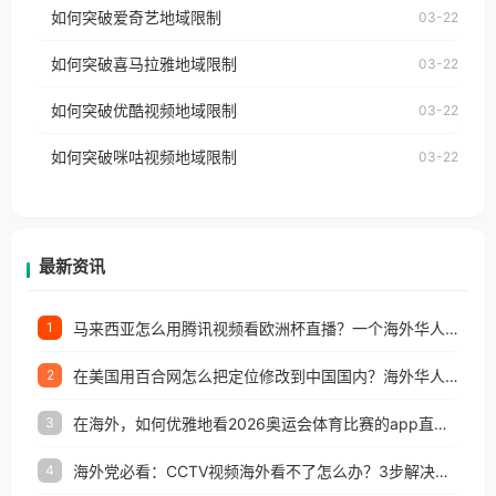
使用番茄回国加速器，即可解决「海外用户收听腾讯
如何突破爱奇艺地域限制
03-22
播放”的提示语。 海外用户如香港、澳门、台湾、美
视频地区版权限制」的问题，无论人在香港、澳门、
国、加拿大、澳大利亚、欧洲等国家和地区时，网易
如何突破喜马拉雅地域限制
03-22
台湾、美国、加拿大、澳大利亚、欧洲等国家和地区
云音乐也会像其他音乐平台一样，出现地区及版权限
工作、留学、定居等，都可以使用，不再因地区和版
如何突破优酷视频地域限制
03-22
制问题，且仅能在中国大陆地区播放。 遇到这个问题
权限制所困扰。
的朋友们，使用番茄回国加速器，即可解决「海外用
如何突破咪咕视频地域限制
03-22
户收听网易云音乐地区版权限制」的问题，无论人在
香港、澳门、台湾、美国、加拿大、澳大利亚、欧洲
等国家和地区工作、留学、定居等，都可以使用，不
再因地区和版权限制所困扰。
最新资讯
马来西亚怎么用腾讯视频看欧洲杯直播？一个海外华人的真实困扰与破解
1
在美国用百合网怎么把定位修改到中国国内？海外华人必备的回国加速指南
2
在海外，如何优雅地看2026奥运会体育比赛的app直播？
3
海外党必看：CCTV视频海外看不了怎么办？3步解决地区限制+追剧自由
4