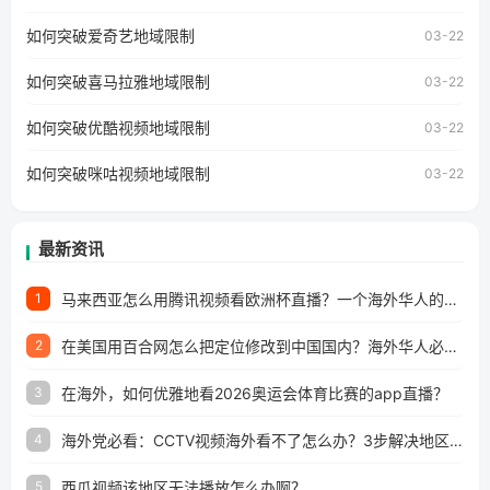
户如香港、澳门、台湾、美国、加拿大、澳大利亚、欧洲等
国家和地区时，网易云音乐也会像其他音乐平台一样，出现
如何突破爱奇艺地域限制
03-22
地区及版权限制问题，且仅能在中国大陆地区播放。 遇到这
个问题的朋友们，使用番茄回国加速器，即可解决「海外用
如何突破喜马拉雅地域限制
户收听网易云音乐地区版权限制」的问题，无论人在香港、
03-22
澳门、台湾、美国、加拿大、澳大利亚、欧洲等国家和地区
工作、留学、定居等，都可以使用，不再因地区和版权限制
如何突破优酷视频地域限制
03-22
所困扰。
如何突破咪咕视频地域限制
03-22
最新资讯
马来西亚怎么用腾讯视频看欧洲杯直播？一个海外华人的真实困扰与破解
1
在美国用百合网怎么把定位修改到中国国内？海外华人必备的回国加速指南
2
在海外，如何优雅地看2026奥运会体育比赛的app直播？
3
海外党必看：CCTV视频海外看不了怎么办？3步解决地区限制+追剧自由
4
西瓜视频该地区无法播放怎么办啊？
5