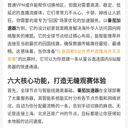
普通VPN或许能帮你切换地区，但面对需要高清、稳定、低
延迟的直播流媒体，它们常常力不从心，卡顿、掉线让人抓
狂。你需要的是专为“回国”场景优化的加速服务。以
番茄加
速器
为例，它的设计初衷就是精准解决海外华人访问国内网
络服务的难题。它的全球节点经过精心布局，能智能推荐并
连接至当前最优的回国线路，确保数据传输路径最短、最通
畅。这意味着，当你准备“
在泰国看B站世界杯直播海外无法
观看
”的比赛时，它可以为你搭建一条从曼谷直连国内B站服
务器的快速通道。
六大核心功能，打造无缝观赛体验
首先，全球节点与智能线路是基础。
番茄加速器
在全球部署
了大量服务器，其智能系统能实时分析各节点负载和网络状
况，自动为你分配最流畅的一条，告别手动切换的麻烦。无
论是连接上海、北京还是广州的节点，目标都是让你获得如
本地般的访问速度。