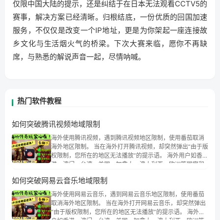
仅限中国大陆的提示，还是纠结于在日本无法观看CCTV5的
赛事，解决方案已经清晰。归根结底，一份优质的回国加速
服务，不仅仅是改变一个IP地址，更是为你架起一座连接故
乡文化与生活烟火气的桥梁。下次大赛来临，愿你不再缺
席，与熟悉的解说声音一起，尽情呐喊。
热门软件教程
如何突破腾讯视频地域限制
海外使用腾讯视频，遇到腾讯视频地区限制，使用番茄取消
海外地区限制。 当在海外打开腾讯视频，却突然弹出“由于版
权限制，您所在的地区无法播放”的提示语。 海外用户如香
港、澳门、台湾、美国、加拿大、澳大利亚、欧洲等国家和
地区时，腾讯视频也会像其他音乐平台一样，出现地区及版
如何突破网易云音乐地域限制
权限制问题，且仅能在中国大陆地区播放。 遇到这个问题的
朋友们，使用番茄回国加速器，即可解决「海外用户收听腾
海外使用网易云音乐，遇到网易云音乐地区限制，使用番茄
讯视频地区版权限制」的问题，无论人在香港、澳门、台
取消海外地区限制。 当在海外打开网易云音乐，却突然弹出
湾、美国、加拿大、澳大利亚、欧洲等国家和地区工作、留
“由于版权限制，您所在的地区无法播放”的提示语。 海外用
学、定居等，都可以使用，不再因地区和版权限制所困扰。