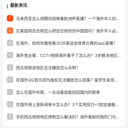
最新资讯
马来西亚怎么用腾讯视频看欧洲杯直播？一个海外华人的真实困扰与破解
1
在美国用百合网怎么把定位修改到中国国内？海外华人必备的回国加速指南
2
在海外，如何优雅地看2026奥运会体育比赛的app直播？
3
海外党必看：CCTV视频海外看不了怎么办？3步解决地区限制+追剧自由
4
西瓜视频该地区无法播放怎么办啊？
5
在国外QQ音乐因为版权无法播放怎么回事？留学生亲测有效的解决办法
6
怎么在国外听歌，一台设备就能找回国内的歌单
7
在国外用上游新闻很卡怎么办？3个实用技巧+1款加速器解决海外看国内内容难题
8
手机西瓜视频地区限制怎么解决的？海外看剧的隐形门与钥匙
9