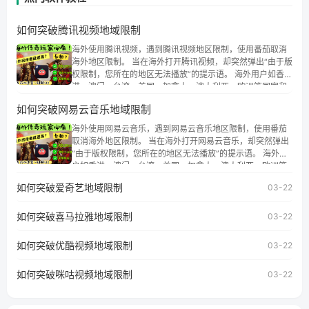
如何突破腾讯视频地域限制
海外使用腾讯视频，遇到腾讯视频地区限制，使用番茄取消
海外地区限制。 当在海外打开腾讯视频，却突然弹出“由于版
权限制，您所在的地区无法播放”的提示语。 海外用户如香
港、澳门、台湾、美国、加拿大、澳大利亚、欧洲等国家和
地区时，腾讯视频也会像其他音乐平台一样，出现地区及版
如何突破网易云音乐地域限制
权限制问题，且仅能在中国大陆地区播放。 遇到这个问题的
朋友们，使用番茄回国加速器，即可解决「海外用户收听腾
海外使用网易云音乐，遇到网易云音乐地区限制，使用番茄
讯视频地区版权限制」的问题，无论人在香港、澳门、台
取消海外地区限制。 当在海外打开网易云音乐，却突然弹出
湾、美国、加拿大、澳大利亚、欧洲等国家和地区工作、留
“由于版权限制，您所在的地区无法播放”的提示语。 海外用
学、定居等，都可以使用，不再因地区和版权限制所困扰。
户如香港、澳门、台湾、美国、加拿大、澳大利亚、欧洲等
国家和地区时，网易云音乐也会像其他音乐平台一样，出现
如何突破爱奇艺地域限制
03-22
地区及版权限制问题，且仅能在中国大陆地区播放。 遇到这
个问题的朋友们，使用番茄回国加速器，即可解决「海外用
如何突破喜马拉雅地域限制
户收听网易云音乐地区版权限制」的问题，无论人在香港、
03-22
澳门、台湾、美国、加拿大、澳大利亚、欧洲等国家和地区
工作、留学、定居等，都可以使用，不再因地区和版权限制
如何突破优酷视频地域限制
03-22
所困扰。
如何突破咪咕视频地域限制
03-22