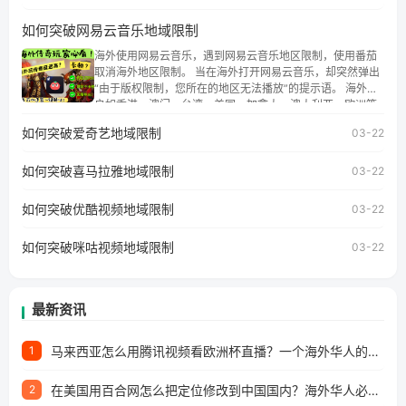
港、澳门、台湾、美国、加拿大、澳大利亚、欧洲等国家和
地区时，腾讯视频也会像其他音乐平台一样，出现地区及版
如何突破网易云音乐地域限制
权限制问题，且仅能在中国大陆地区播放。 遇到这个问题的
朋友们，使用番茄回国加速器，即可解决「海外用户收听腾
海外使用网易云音乐，遇到网易云音乐地区限制，使用番茄
讯视频地区版权限制」的问题，无论人在香港、澳门、台
取消海外地区限制。 当在海外打开网易云音乐，却突然弹出
湾、美国、加拿大、澳大利亚、欧洲等国家和地区工作、留
“由于版权限制，您所在的地区无法播放”的提示语。 海外用
学、定居等，都可以使用，不再因地区和版权限制所困扰。
户如香港、澳门、台湾、美国、加拿大、澳大利亚、欧洲等
国家和地区时，网易云音乐也会像其他音乐平台一样，出现
如何突破爱奇艺地域限制
03-22
地区及版权限制问题，且仅能在中国大陆地区播放。 遇到这
个问题的朋友们，使用番茄回国加速器，即可解决「海外用
如何突破喜马拉雅地域限制
户收听网易云音乐地区版权限制」的问题，无论人在香港、
03-22
澳门、台湾、美国、加拿大、澳大利亚、欧洲等国家和地区
工作、留学、定居等，都可以使用，不再因地区和版权限制
如何突破优酷视频地域限制
03-22
所困扰。
如何突破咪咕视频地域限制
03-22
最新资讯
马来西亚怎么用腾讯视频看欧洲杯直播？一个海外华人的真实困扰与破解
1
在美国用百合网怎么把定位修改到中国国内？海外华人必备的回国加速指南
2