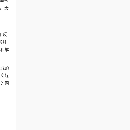
过加密
幕。无
“反
遇并
容和解
哥城的
社交媒
现的网