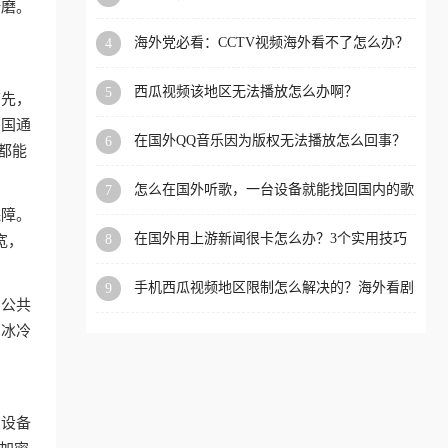
折磨。
app直播？
洲等国家和地区工作、留
海外党必看：CCTV视频海外看不了怎么办？
4
学、定居等，都可以使用，
3步解决地区限制+追剧自由
不再因地区和版权限制所困
西瓜视频该地区无法播放怎么办啊？
5
首先，
扰。
回国通
在国外QQ音乐因为版权无法播放怎么回事？
6
都能
留学生亲测有效的解决办法
怎么在国外听歌，一台设备就能找回国内的歌
7
单
保障。
在国外用上游新闻很卡怎么办？3个实用技巧
8
宽，
+1款加速器解决海外看国内内容难题
手机西瓜视频地区限制怎么解决的？海外看剧
9
用公共
的隐形门与钥匙
着冰冷
在设备