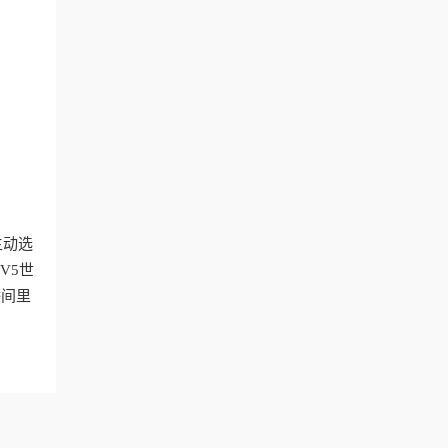
主动选
V5世
播间里