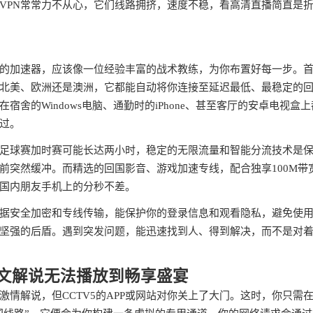
VPN常常力不从心，它们线路拥挤，速度不稳，看高清直播简直是
的加速器，应该像一位经验丰富的战术教练，为你布置好每一步。
北美、欧洲还是澳洲，它都能自动将你连接至延迟最低、最稳定的
舍的Windows电脑、通勤时的iPhone、甚至客厅的安卓电视盒上
过。
足球赛加时赛可能长达两小时，稳定的无限流量和智能分流技术是
前突然缓冲。而精选的回国影音、游戏加速专线，配合独享100M带
国内朋友手机上的分秒不差。
据安全加密和专线传输，能保护你的登录信息和观看隐私，避免使
坚强的后盾。遇到突发问题，能迅速找到人、得到解决，而不是对
中文解说无法播放到畅享盛宴
情解说，但CCTV5的APP或网站对你关上了大门。这时，你只需