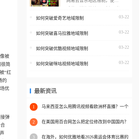
网易云音乐地区限制，使用
海外用户如香港、澳门、台
番茄取消海外地区限制。 当
湾、美国、加拿大、澳大利
在海外打开网易云音乐，却
03-22
如何突破爱奇艺地域限制
亚、欧洲等国家和地区时，
突然弹出“由于版权限制，您
腾讯视频也会像其他音乐平
03-22
所在的地区无法播放”的提示
如何突破喜马拉雅地域限制
台一样，出现地区及版权限
语。 海外用户如香港、澳
制问题，且仅能在中国大陆
03-22
如何突破优酷视频地域限制
门、台湾、美国、加拿大、
地区播放。 遇到这个问题的
就像被
澳大利亚、欧洲等国家和地
朋友们，使用番茄回国加速
03-22
如何突破咪咕视频地域限制
因很简
区时，网易云音乐也会像其
器，即可解决「海外用户收
被“红
他音乐平台一样，出现地区
听腾讯视频地区版权限制」
畅的
及版权限制问题，且仅能在
的问题，无论人在香港、澳
主场优
中国大陆地区播放。 遇到这
最新资讯
门、台湾、美国、加拿大、
个问题的朋友们，使用番茄
澳大利亚、欧洲等国家和地
回国加速器，即可解决「海
马来西亚怎么用腾讯视频看欧洲杯直播？一个
1
区工作、留学、定居等，都
海外华人的真实困扰与破解
外用户收听网易云音乐地区
可以使用，不再因地区和版
直接弹
版权限制」的问题，无论人
在美国用百合网怎么把定位修改到中国国内？
2
权限制所困扰。
守合
海外华人必备的回国加速指南
在香港、澳门、台湾、美
声
在海外，如何优雅地看2026奥运会体育比赛的
3
国、加拿大、澳大利亚、欧