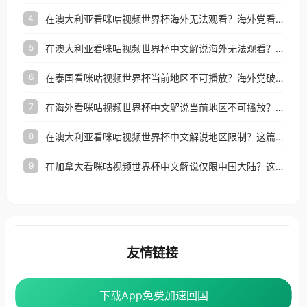
在澳大利亚看咪咕视频世界杯海外无法观看？海外党看国内体育直播的终极解法
4
在澳大利亚看咪咕视频世界杯中文解说海外无法观看？这篇指南帮你搞定所有体育直播难题
5
在泰国看咪咕视频世界杯当前地区不可播放？海外党破局看中文解说赛事指南
6
在海外看咪咕视频世界杯中文解说当前地区不可播放？这篇指南帮你搞定所有体育赛事直播难题
7
在澳大利亚看咪咕视频世界杯中文解说地区限制？这篇指南帮你搞定海外观赛难题
8
在加拿大看咪咕视频世界杯中文解说仅限中国大陆？这篇指南帮你轻松解锁中文解说和赛事直播
9
友情链接
番茄加速器
下载App免费加速回国
下载App免费加速回国