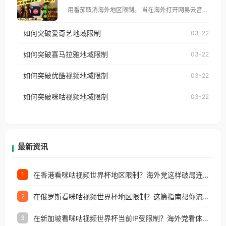
像其他音乐平台一样，出现地区及版权限制问题，且
用番茄取消海外地区限制。 当在海外打开网易云音
仅能在中国大陆地区播放。 遇到这个问题的朋友们，
乐，却突然弹出“由于版权限制，您所在的地区无法
使用番茄回国加速器，即可解决「海外用户收听腾讯
如何突破爱奇艺地域限制
03-22
播放”的提示语。 海外用户如香港、澳门、台湾、美
视频地区版权限制」的问题，无论人在香港、澳门、
国、加拿大、澳大利亚、欧洲等国家和地区时，网易
如何突破喜马拉雅地域限制
03-22
台湾、美国、加拿大、澳大利亚、欧洲等国家和地区
云音乐也会像其他音乐平台一样，出现地区及版权限
工作、留学、定居等，都可以使用，不再因地区和版
如何突破优酷视频地域限制
03-22
制问题，且仅能在中国大陆地区播放。 遇到这个问题
权限制所困扰。
的朋友们，使用番茄回国加速器，即可解决「海外用
如何突破咪咕视频地域限制
03-22
户收听网易云音乐地区版权限制」的问题，无论人在
香港、澳门、台湾、美国、加拿大、澳大利亚、欧洲
等国家和地区工作、留学、定居等，都可以使用，不
再因地区和版权限制所困扰。
最新资讯
在香港看咪咕视频世界杯地区限制？海外党这样破局连看7天不卡顿！
1
在俄罗斯看咪咕视频世界杯地区限制？这篇指南帮你流畅看中文解说赛事
2
在新加坡看咪咕视频世界杯当前IP受限制？海外党看体育赛事的终极破局指南
3