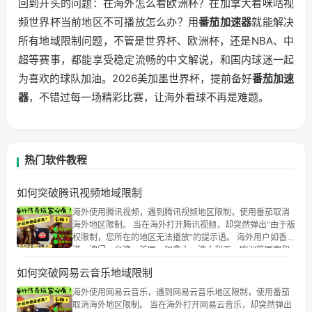
回到开头的问题：在海外怎么看欧洲杯？在加拿大看咪咕视
频世界杯当前地区不可播放怎么办？用
番茄加速器
就能解决
所有地域限制问题，不管是世界杯、欧洲杯，还是NBA、中
超等赛事，都能享受稳定流畅的中文解说，和国内球迷一起
为喜欢的球队加油。2026美加墨世界杯，提前备好
番茄加速
器
，不错过每一场精彩比赛，让海外看球不再是难题。
热门软件教程
如何突破腾讯视频地域限制
海外使用腾讯视频，遇到腾讯视频地区限制，使用番茄取消
海外地区限制。 当在海外打开腾讯视频，却突然弹出“由于版
权限制，您所在的地区无法播放”的提示语。 海外用户如香
港、澳门、台湾、美国、加拿大、澳大利亚、欧洲等国家和
地区时，腾讯视频也会像其他音乐平台一样，出现地区及版
如何突破网易云音乐地域限制
权限制问题，且仅能在中国大陆地区播放。 遇到这个问题的
朋友们，使用番茄回国加速器，即可解决「海外用户收听腾
海外使用网易云音乐，遇到网易云音乐地区限制，使用番茄
讯视频地区版权限制」的问题，无论人在香港、澳门、台
取消海外地区限制。 当在海外打开网易云音乐，却突然弹出