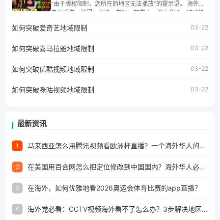
湾、美国、加拿大、澳大利亚、欧洲等国家和地区工作、留
“由于版权限制，您所在的地区无法播放”的提示语。 海外用
学、定居等，都可以使用，不再因地区和版权限制所困扰。
户如香港、澳门、台湾、美国、加拿大、澳大利亚、欧洲等
国家和地区时，网易云音乐也会像其他音乐平台一样，出现
如何突破爱奇艺地域限制
03-22
地区及版权限制问题，且仅能在中国大陆地区播放。 遇到这
个问题的朋友们，使用番茄回国加速器，即可解决「海外用
如何突破喜马拉雅地域限制
户收听网易云音乐地区版权限制」的问题，无论人在香港、
03-22
澳门、台湾、美国、加拿大、澳大利亚、欧洲等国家和地区
工作、留学、定居等，都可以使用，不再因地区和版权限制
如何突破优酷视频地域限制
03-22
所困扰。
如何突破咪咕视频地域限制
03-22
最新资讯
马来西亚怎么用腾讯视频看欧洲杯直播？一个海外华人的真实困扰与破解
1
在美国用百合网怎么把定位修改到中国国内？海外华人必备的回国加速指南
2
在海外，如何优雅地看2026奥运会体育比赛的app直播？
3
海外党必看：CCTV视频海外看不了怎么办？3步解决地区限制+追剧自由
4