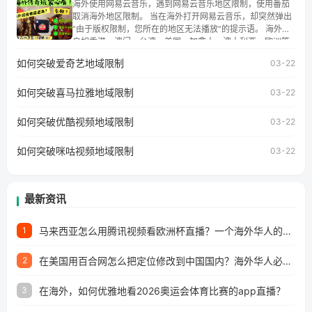
海外使用网易云音乐，遇到网易云音乐地区限制，使用番茄
讯视频地区版权限制」的问题，无论人在香港、澳门、台
取消海外地区限制。 当在海外打开网易云音乐，却突然弹出
湾、美国、加拿大、澳大利亚、欧洲等国家和地区工作、留
“由于版权限制，您所在的地区无法播放”的提示语。 海外用
学、定居等，都可以使用，不再因地区和版权限制所困扰。
户如香港、澳门、台湾、美国、加拿大、澳大利亚、欧洲等
国家和地区时，网易云音乐也会像其他音乐平台一样，出现
如何突破爱奇艺地域限制
03-22
地区及版权限制问题，且仅能在中国大陆地区播放。 遇到这
个问题的朋友们，使用番茄回国加速器，即可解决「海外用
如何突破喜马拉雅地域限制
户收听网易云音乐地区版权限制」的问题，无论人在香港、
03-22
澳门、台湾、美国、加拿大、澳大利亚、欧洲等国家和地区
工作、留学、定居等，都可以使用，不再因地区和版权限制
如何突破优酷视频地域限制
03-22
所困扰。
如何突破咪咕视频地域限制
03-22
最新资讯
马来西亚怎么用腾讯视频看欧洲杯直播？一个海外华人的真实困扰与破解
1
在美国用百合网怎么把定位修改到中国国内？海外华人必备的回国加速指南
2
在海外，如何优雅地看2026奥运会体育比赛的app直播？
3