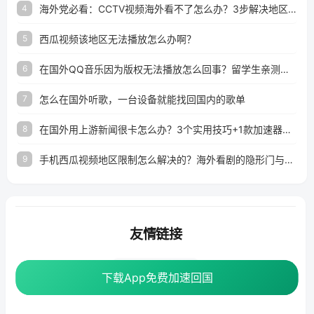
海外党必看：CCTV视频海外看不了怎么办？3步解决地区限制+追剧自由
4
西瓜视频该地区无法播放怎么办啊？
5
在国外QQ音乐因为版权无法播放怎么回事？留学生亲测有效的解决办法
6
怎么在国外听歌，一台设备就能找回国内的歌单
7
在国外用上游新闻很卡怎么办？3个实用技巧+1款加速器解决海外看国内内容难题
8
手机西瓜视频地区限制怎么解决的？海外看剧的隐形门与钥匙
9
友情链接
番茄加速器
下载App免费加速回国
下载App免费加速回国