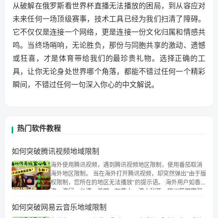
从破解在俄罗斯看世界杯直播无法播放的困局，到从容应对
未来任何一场顶级赛事，技术工具已经为我们扫清了障碍。
它不仅仅是连接一个网络，更是连接一份文化归属和情感共
鸣。当终场哨响，无论胜负，那份与同胞共享的激动、遗憾
或狂喜，才是体育带给我们的最珍贵礼物。选择正确的工
具，让你无论身处世界哪个角落，都能不错过任何一个精彩
瞬间，不错过任何一句深入你心的中文解说。
热门软件教程
如何突破腾讯视频地域限制
海外使用腾讯视频，遇到腾讯视频地区限制，使用番茄取消
海外地区限制。 当在海外打开腾讯视频，却突然弹出“由于版
权限制，您所在的地区无法播放”的提示语。 海外用户如香
港、澳门、台湾、美国、加拿大、澳大利亚、欧洲等国家和
地区时，腾讯视频也会像其他音乐平台一样，出现地区及版
如何突破网易云音乐地域限制
权限制问题，且仅能在中国大陆地区播放。 遇到这个问题的
朋友们，使用番茄回国加速器，即可解决「海外用户收听腾