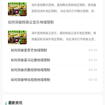
海外使用腾讯视频，遇到腾讯视频地区限制，使用番
茄取消海外地区限制。 当在海外打开腾讯视频，却突
然弹出“由于版权限制，您所在的地区无法播放”的提
如何突破网易云音乐地域限制
示语。 海外用户如香港、澳门、台湾、美国、加拿
大、澳大利亚、欧洲等国家和地区时，腾讯视频也会
海外使用网易云音乐，遇到网易云音乐地区限制，使
像其他音乐平台一样，出现地区及版权限制问题，且
用番茄取消海外地区限制。 当在海外打开网易云音
仅能在中国大陆地区播放。 遇到这个问题的朋友们，
乐，却突然弹出“由于版权限制，您所在的地区无法
使用番茄回国加速器，即可解决「海外用户收听腾讯
如何突破爱奇艺地域限制
03-22
播放”的提示语。 海外用户如香港、澳门、台湾、美
视频地区版权限制」的问题，无论人在香港、澳门、
国、加拿大、澳大利亚、欧洲等国家和地区时，网易
如何突破喜马拉雅地域限制
03-22
台湾、美国、加拿大、澳大利亚、欧洲等国家和地区
云音乐也会像其他音乐平台一样，出现地区及版权限
工作、留学、定居等，都可以使用，不再因地区和版
如何突破优酷视频地域限制
03-22
制问题，且仅能在中国大陆地区播放。 遇到这个问题
权限制所困扰。
的朋友们，使用番茄回国加速器，即可解决「海外用
如何突破咪咕视频地域限制
03-22
户收听网易云音乐地区版权限制」的问题，无论人在
香港、澳门、台湾、美国、加拿大、澳大利亚、欧洲
等国家和地区工作、留学、定居等，都可以使用，不
再因地区和版权限制所困扰。
最新资讯