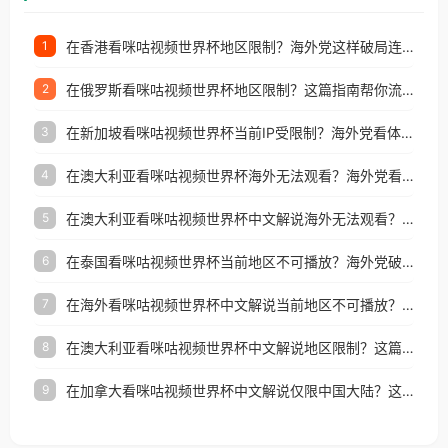
在香港看咪咕视频世界杯地区限制？海外党这样破局连看7天不卡顿！
1
在俄罗斯看咪咕视频世界杯地区限制？这篇指南帮你流畅看中文解说赛事
2
在新加坡看咪咕视频世界杯当前IP受限制？海外党看体育赛事的终极破局指南
3
在澳大利亚看咪咕视频世界杯海外无法观看？海外党看国内体育直播的终极解法
4
在澳大利亚看咪咕视频世界杯中文解说海外无法观看？这篇指南帮你搞定所有体育直播难题
5
在泰国看咪咕视频世界杯当前地区不可播放？海外党破局看中文解说赛事指南
6
在海外看咪咕视频世界杯中文解说当前地区不可播放？这篇指南帮你搞定所有体育赛事直播难题
7
在澳大利亚看咪咕视频世界杯中文解说地区限制？这篇指南帮你搞定海外观赛难题
8
在加拿大看咪咕视频世界杯中文解说仅限中国大陆？这篇指南帮你轻松解锁中文解说和赛事直播
9