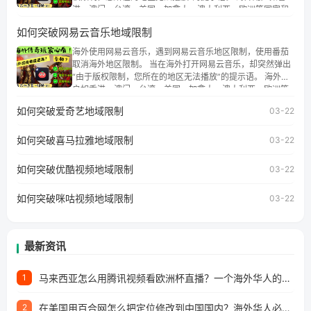
港、澳门、台湾、美国、加拿大、澳大利亚、欧洲等国家和
地区时，腾讯视频也会像其他音乐平台一样，出现地区及版
如何突破网易云音乐地域限制
权限制问题，且仅能在中国大陆地区播放。 遇到这个问题的
朋友们，使用番茄回国加速器，即可解决「海外用户收听腾
海外使用网易云音乐，遇到网易云音乐地区限制，使用番茄
讯视频地区版权限制」的问题，无论人在香港、澳门、台
取消海外地区限制。 当在海外打开网易云音乐，却突然弹出
湾、美国、加拿大、澳大利亚、欧洲等国家和地区工作、留
“由于版权限制，您所在的地区无法播放”的提示语。 海外用
学、定居等，都可以使用，不再因地区和版权限制所困扰。
户如香港、澳门、台湾、美国、加拿大、澳大利亚、欧洲等
国家和地区时，网易云音乐也会像其他音乐平台一样，出现
如何突破爱奇艺地域限制
03-22
地区及版权限制问题，且仅能在中国大陆地区播放。 遇到这
个问题的朋友们，使用番茄回国加速器，即可解决「海外用
如何突破喜马拉雅地域限制
户收听网易云音乐地区版权限制」的问题，无论人在香港、
03-22
澳门、台湾、美国、加拿大、澳大利亚、欧洲等国家和地区
工作、留学、定居等，都可以使用，不再因地区和版权限制
如何突破优酷视频地域限制
03-22
所困扰。
如何突破咪咕视频地域限制
03-22
最新资讯
马来西亚怎么用腾讯视频看欧洲杯直播？一个海外华人的真实困扰与破解
1
在美国用百合网怎么把定位修改到中国国内？海外华人必备的回国加速指南
2