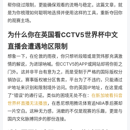
帮你绕过限制，更能确保观看的流畅与稳定。这篇文章，就
是为你梳理如何聪明地选择并使用这样的工具，重新夺回你
的观赛主场。
为什么你在英国看CCTV5世界杯中文
直播会遭遇地区限制
想象一下，在伦敦的雨夜，你只想听段暄或是贺炜那充满激
情的解说，为进球呐喊。但CCTV5的APP或网站却将你拒之
门外。这并非平台有意为之，而是受制于严格的国际版权分
销协议。赛事版权被分区售卖，平台为了不违约，只能通过
IP地址来识别和限制境外访问。你的英国IP地址，在这里成
了“错误”的通行证。类似的困境无处不在：
在新加坡看抖音
世界杯直播无法播放
，在悉尼想用腾讯体育追NBA季后赛却
一片空白。这种无力感，消磨的不仅是观赛的乐趣，更是与
国内文化脉搏同步的那份连接。