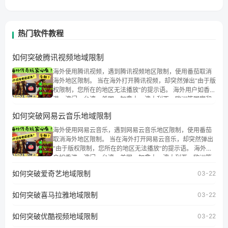
热门软件教程
如何突破腾讯视频地域限制
海外使用腾讯视频，遇到腾讯视频地区限制，使用番茄取消
海外地区限制。 当在海外打开腾讯视频，却突然弹出“由于版
权限制，您所在的地区无法播放”的提示语。 海外用户如香
港、澳门、台湾、美国、加拿大、澳大利亚、欧洲等国家和
地区时，腾讯视频也会像其他音乐平台一样，出现地区及版
如何突破网易云音乐地域限制
权限制问题，且仅能在中国大陆地区播放。 遇到这个问题的
朋友们，使用番茄回国加速器，即可解决「海外用户收听腾
海外使用网易云音乐，遇到网易云音乐地区限制，使用番茄
讯视频地区版权限制」的问题，无论人在香港、澳门、台
取消海外地区限制。 当在海外打开网易云音乐，却突然弹出
湾、美国、加拿大、澳大利亚、欧洲等国家和地区工作、留
“由于版权限制，您所在的地区无法播放”的提示语。 海外用
学、定居等，都可以使用，不再因地区和版权限制所困扰。
户如香港、澳门、台湾、美国、加拿大、澳大利亚、欧洲等
国家和地区时，网易云音乐也会像其他音乐平台一样，出现
如何突破爱奇艺地域限制
03-22
地区及版权限制问题，且仅能在中国大陆地区播放。 遇到这
个问题的朋友们，使用番茄回国加速器，即可解决「海外用
如何突破喜马拉雅地域限制
户收听网易云音乐地区版权限制」的问题，无论人在香港、
03-22
澳门、台湾、美国、加拿大、澳大利亚、欧洲等国家和地区
工作、留学、定居等，都可以使用，不再因地区和版权限制
如何突破优酷视频地域限制
03-22
所困扰。