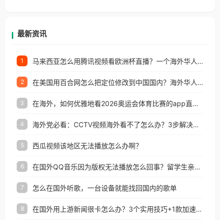
香港、澳门、台湾、美国、加拿大、澳大利亚、欧洲
等国家和地区工作、留学、定居等，都可以使用，不
再因地区和版权限制所困扰。
最新资讯
马来西亚怎么用腾讯视频看欧洲杯直播？一个海外华人的真实困扰与破解
1
在美国用百合网怎么把定位修改到中国国内？海外华人必备的回国加速指南
2
在海外，如何优雅地看2026奥运会体育比赛的app直播？
3
海外党必看：CCTV视频海外看不了怎么办？3步解决地区限制+追剧自由
4
西瓜视频该地区无法播放怎么办啊？
5
在国外QQ音乐因为版权无法播放怎么回事？留学生亲测有效的解决办法
6
怎么在国外听歌，一台设备就能找回国内的歌单
7
在国外用上游新闻很卡怎么办？3个实用技巧+1款加速器解决海外看国内内容难题
8