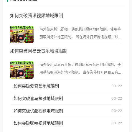
如何突破腾讯视频地域限制
海外使用腾讯视频，遇到腾讯视频地区限制，使用番
茄取消海外地区限制。 当在海外打开腾讯视频，却突
然弹出“由于版权限制，您所在的地区无法播放”的提
如何突破网易云音乐地域限制
示语。 海外用户如香港、澳门、台湾、美国、加拿
大、澳大利亚、欧洲等国家和地区时，腾讯视频也会
海外使用网易云音乐，遇到网易云音乐地区限制，使
像其他音乐平台一样，出现地区及版权限制问题，且
用番茄取消海外地区限制。 当在海外打开网易云音
仅能在中国大陆地区播放。 遇到这个问题的朋友们，
乐，却突然弹出“由于版权限制，您所在的地区无法
使用番茄回国加速器，即可解决「海外用户收听腾讯
如何突破爱奇艺地域限制
03-22
播放”的提示语。 海外用户如香港、澳门、台湾、美
视频地区版权限制」的问题，无论人在香港、澳门、
国、加拿大、澳大利亚、欧洲等国家和地区时，网易
如何突破喜马拉雅地域限制
03-22
台湾、美国、加拿大、澳大利亚、欧洲等国家和地区
云音乐也会像其他音乐平台一样，出现地区及版权限
工作、留学、定居等，都可以使用，不再因地区和版
如何突破优酷视频地域限制
03-22
制问题，且仅能在中国大陆地区播放。 遇到这个问题
权限制所困扰。
的朋友们，使用番茄回国加速器，即可解决「海外用
如何突破咪咕视频地域限制
03-22
户收听网易云音乐地区版权限制」的问题，无论人在