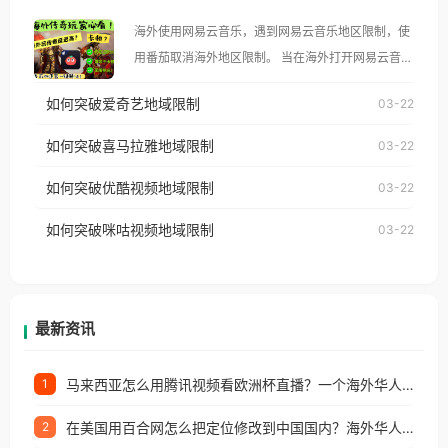
大、澳大利亚、欧洲等国家和地区时，腾讯视频也会
海外使用网易云音乐，遇到网易云音乐地区限制，使
像其他音乐平台一样，出现地区及版权限制问题，且
用番茄取消海外地区限制。 当在海外打开网易云音
仅能在中国大陆地区播放。 遇到这个问题的朋友们，
乐，却突然弹出“由于版权限制，您所在的地区无法
使用番茄回国加速器，即可解决「海外用户收听腾讯
如何突破爱奇艺地域限制
03-22
播放”的提示语。 海外用户如香港、澳门、台湾、美
视频地区版权限制」的问题，无论人在香港、澳门、
国、加拿大、澳大利亚、欧洲等国家和地区时，网易
如何突破喜马拉雅地域限制
03-22
台湾、美国、加拿大、澳大利亚、欧洲等国家和地区
云音乐也会像其他音乐平台一样，出现地区及版权限
工作、留学、定居等，都可以使用，不再因地区和版
如何突破优酷视频地域限制
03-22
制问题，且仅能在中国大陆地区播放。 遇到这个问题
权限制所困扰。
的朋友们，使用番茄回国加速器，即可解决「海外用
如何突破咪咕视频地域限制
03-22
户收听网易云音乐地区版权限制」的问题，无论人在
香港、澳门、台湾、美国、加拿大、澳大利亚、欧洲
等国家和地区工作、留学、定居等，都可以使用，不
再因地区和版权限制所困扰。
最新资讯
马来西亚怎么用腾讯视频看欧洲杯直播？一个海外华人的真实困扰与破解
1
在美国用百合网怎么把定位修改到中国国内？海外华人必备的回国加速指南
2