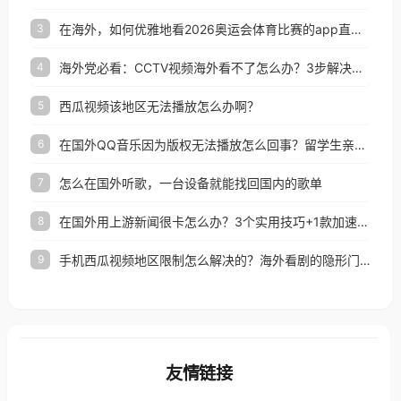
在海外，如何优雅地看2026奥运会体育比赛的app直播？
3
海外党必看：CCTV视频海外看不了怎么办？3步解决地区限制+追剧自由
4
西瓜视频该地区无法播放怎么办啊？
5
在国外QQ音乐因为版权无法播放怎么回事？留学生亲测有效的解决办法
6
怎么在国外听歌，一台设备就能找回国内的歌单
7
在国外用上游新闻很卡怎么办？3个实用技巧+1款加速器解决海外看国内内容难题
8
手机西瓜视频地区限制怎么解决的？海外看剧的隐形门与钥匙
9
友情链接