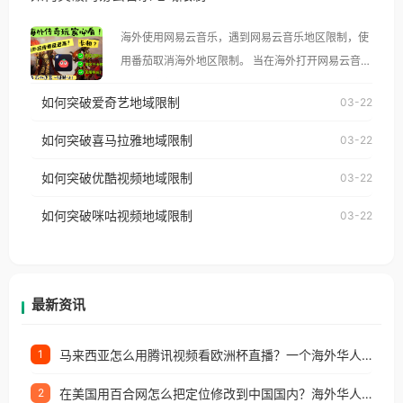
大、澳大利亚、欧洲等国家和地区时，腾讯视频也会
海外使用网易云音乐，遇到网易云音乐地区限制，使
像其他音乐平台一样，出现地区及版权限制问题，且
用番茄取消海外地区限制。 当在海外打开网易云音
仅能在中国大陆地区播放。 遇到这个问题的朋友们，
乐，却突然弹出“由于版权限制，您所在的地区无法
使用番茄回国加速器，即可解决「海外用户收听腾讯
如何突破爱奇艺地域限制
03-22
播放”的提示语。 海外用户如香港、澳门、台湾、美
视频地区版权限制」的问题，无论人在香港、澳门、
国、加拿大、澳大利亚、欧洲等国家和地区时，网易
如何突破喜马拉雅地域限制
03-22
台湾、美国、加拿大、澳大利亚、欧洲等国家和地区
云音乐也会像其他音乐平台一样，出现地区及版权限
工作、留学、定居等，都可以使用，不再因地区和版
如何突破优酷视频地域限制
03-22
制问题，且仅能在中国大陆地区播放。 遇到这个问题
权限制所困扰。
的朋友们，使用番茄回国加速器，即可解决「海外用
如何突破咪咕视频地域限制
03-22
户收听网易云音乐地区版权限制」的问题，无论人在
香港、澳门、台湾、美国、加拿大、澳大利亚、欧洲
等国家和地区工作、留学、定居等，都可以使用，不
再因地区和版权限制所困扰。
最新资讯
马来西亚怎么用腾讯视频看欧洲杯直播？一个海外华人的真实困扰与破解
1
在美国用百合网怎么把定位修改到中国国内？海外华人必备的回国加速指南
2