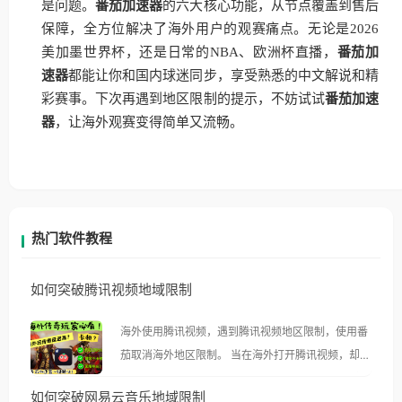
是问题。
番茄加速器
的六大核心功能，从节点覆盖到售后
保障，全方位解决了海外用户的观赛痛点。无论是2026
美加墨世界杯，还是日常的NBA、欧洲杯直播，
番茄加
速器
都能让你和国内球迷同步，享受熟悉的中文解说和精
彩赛事。下次再遇到地区限制的提示，不妨试试
番茄加速
器
，让海外观赛变得简单又流畅。
热门软件教程
如何突破腾讯视频地域限制
海外使用腾讯视频，遇到腾讯视频地区限制，使用番
茄取消海外地区限制。 当在海外打开腾讯视频，却突
然弹出“由于版权限制，您所在的地区无法播放”的提
如何突破网易云音乐地域限制
示语。 海外用户如香港、澳门、台湾、美国、加拿