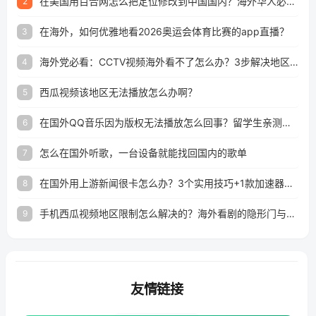
在美国用百合网怎么把定位修改到中国国内？海外华人必备的回国加速指南
2
在海外，如何优雅地看2026奥运会体育比赛的app直播？
3
海外党必看：CCTV视频海外看不了怎么办？3步解决地区限制+追剧自由
4
西瓜视频该地区无法播放怎么办啊？
5
在国外QQ音乐因为版权无法播放怎么回事？留学生亲测有效的解决办法
6
怎么在国外听歌，一台设备就能找回国内的歌单
7
在国外用上游新闻很卡怎么办？3个实用技巧+1款加速器解决海外看国内内容难题
8
手机西瓜视频地区限制怎么解决的？海外看剧的隐形门与钥匙
9
友情链接