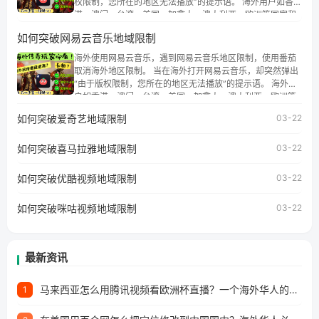
权限制，您所在的地区无法播放”的提示语。 海外用户如香
港、澳门、台湾、美国、加拿大、澳大利亚、欧洲等国家和
地区时，腾讯视频也会像其他音乐平台一样，出现地区及版
如何突破网易云音乐地域限制
权限制问题，且仅能在中国大陆地区播放。 遇到这个问题的
朋友们，使用番茄回国加速器，即可解决「海外用户收听腾
海外使用网易云音乐，遇到网易云音乐地区限制，使用番茄
讯视频地区版权限制」的问题，无论人在香港、澳门、台
取消海外地区限制。 当在海外打开网易云音乐，却突然弹出
湾、美国、加拿大、澳大利亚、欧洲等国家和地区工作、留
“由于版权限制，您所在的地区无法播放”的提示语。 海外用
学、定居等，都可以使用，不再因地区和版权限制所困扰。
户如香港、澳门、台湾、美国、加拿大、澳大利亚、欧洲等
国家和地区时，网易云音乐也会像其他音乐平台一样，出现
如何突破爱奇艺地域限制
03-22
地区及版权限制问题，且仅能在中国大陆地区播放。 遇到这
个问题的朋友们，使用番茄回国加速器，即可解决「海外用
如何突破喜马拉雅地域限制
户收听网易云音乐地区版权限制」的问题，无论人在香港、
03-22
澳门、台湾、美国、加拿大、澳大利亚、欧洲等国家和地区
工作、留学、定居等，都可以使用，不再因地区和版权限制
如何突破优酷视频地域限制
03-22
所困扰。
如何突破咪咕视频地域限制
03-22
最新资讯
马来西亚怎么用腾讯视频看欧洲杯直播？一个海外华人的真实困扰与破解
1