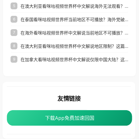
在澳大利亚看咪咕视频世界杯中文解说海外无法观看？这篇指南帮你搞定所有体育直播难题
5
在泰国看咪咕视频世界杯当前地区不可播放？海外党破局看中文解说赛事指南
6
在海外看咪咕视频世界杯中文解说当前地区不可播放？这篇指南帮你搞定所有体育赛事直播难题
7
在澳大利亚看咪咕视频世界杯中文解说地区限制？这篇指南帮你搞定海外观赛难题
8
在加拿大看咪咕视频世界杯中文解说仅限中国大陆？这篇指南帮你轻松解锁中文解说和赛事直播
9
友情链接
番茄加速器
下载App免费加速回国
下载App免费加速回国