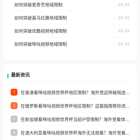
使用番茄回国加速器，即可解决「海外用户收听腾讯
如何突破爱奇艺地域限制
03-22
播放”的提示语。 海外用户如香港、澳门、台湾、美
视频地区版权限制」的问题，无论人在香港、澳门、
国、加拿大、澳大利亚、欧洲等国家和地区时，网易
如何突破喜马拉雅地域限制
03-22
台湾、美国、加拿大、澳大利亚、欧洲等国家和地区
云音乐也会像其他音乐平台一样，出现地区及版权限
工作、留学、定居等，都可以使用，不再因地区和版
如何突破优酷视频地域限制
03-22
制问题，且仅能在中国大陆地区播放。 遇到这个问题
权限制所困扰。
的朋友们，使用番茄回国加速器，即可解决「海外用
如何突破咪咕视频地域限制
03-22
户收听网易云音乐地区版权限制」的问题，无论人在
香港、澳门、台湾、美国、加拿大、澳大利亚、欧洲
等国家和地区工作、留学、定居等，都可以使用，不
再因地区和版权限制所困扰。
最新资讯
在香港看咪咕视频世界杯地区限制？海外党这样破局连看7天不卡顿！
1
在俄罗斯看咪咕视频世界杯地区限制？这篇指南帮你流畅看中文解说赛事
2
在新加坡看咪咕视频世界杯当前IP受限制？海外党看体育赛事的终极破局指南
3
在澳大利亚看咪咕视频世界杯海外无法观看？海外党看国内体育直播的终极解法
4