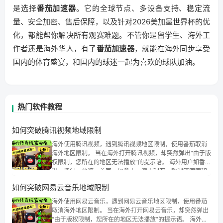
是选择
番茄加速器
。它的全球节点、多设备支持、稳定流
量、安全加密、售后保障，以及针对2026美加墨世界杯的优
化，都能帮你解决所有观赛难题。不管你是留学生、海外工
作者还是海外华人，有了
番茄加速器
，就能在海外同步享受
国内的体育盛宴，和国内的球迷一起为喜欢的球队加油。
热门软件教程
如何突破腾讯视频地域限制
海外使用腾讯视频，遇到腾讯视频地区限制，使用番茄取消
海外地区限制。 当在海外打开腾讯视频，却突然弹出“由于版
权限制，您所在的地区无法播放”的提示语。 海外用户如香
港、澳门、台湾、美国、加拿大、澳大利亚、欧洲等国家和
地区时，腾讯视频也会像其他音乐平台一样，出现地区及版
如何突破网易云音乐地域限制
权限制问题，且仅能在中国大陆地区播放。 遇到这个问题的
朋友们，使用番茄回国加速器，即可解决「海外用户收听腾
海外使用网易云音乐，遇到网易云音乐地区限制，使用番茄
讯视频地区版权限制」的问题，无论人在香港、澳门、台
取消海外地区限制。 当在海外打开网易云音乐，却突然弹出
湾、美国、加拿大、澳大利亚、欧洲等国家和地区工作、留
“由于版权限制，您所在的地区无法播放”的提示语。 海外用