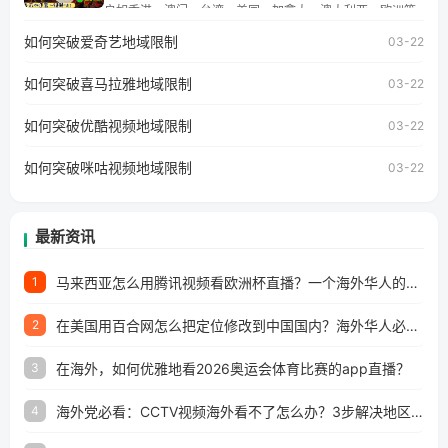
学、定居等，都可以使用，不再因地区和版权限制所困扰。
户如香港、澳门、台湾、美国、加拿大、澳大利亚、欧洲等
国家和地区时，网易云音乐也会像其他音乐平台一样，出现
如何突破爱奇艺地域限制
03-22
地区及版权限制问题，且仅能在中国大陆地区播放。 遇到这
个问题的朋友们，使用番茄回国加速器，即可解决「海外用
如何突破喜马拉雅地域限制
户收听网易云音乐地区版权限制」的问题，无论人在香港、
03-22
澳门、台湾、美国、加拿大、澳大利亚、欧洲等国家和地区
工作、留学、定居等，都可以使用，不再因地区和版权限制
如何突破优酷视频地域限制
03-22
所困扰。
如何突破咪咕视频地域限制
03-22
最新资讯
马来西亚怎么用腾讯视频看欧洲杯直播？一个海外华人的真实困扰与破解
1
在美国用百合网怎么把定位修改到中国国内？海外华人必备的回国加速指南
2
在海外，如何优雅地看2026奥运会体育比赛的app直播？
3
海外党必看：CCTV视频海外看不了怎么办？3步解决地区限制+追剧自由
4