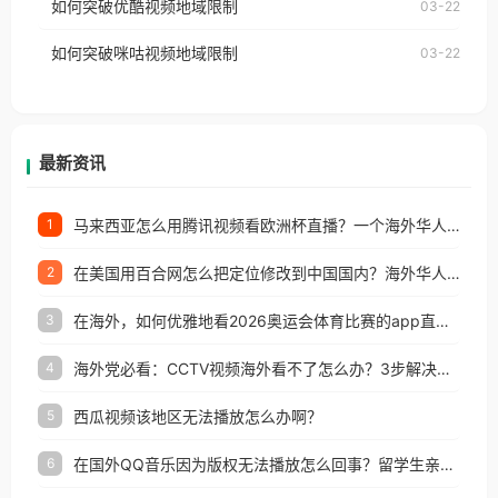
如何突破优酷视频地域限制
03-22
制问题，且仅能在中国大陆地区播放。 遇到这个问题
权限制所困扰。
的朋友们，使用番茄回国加速器，即可解决「海外用
如何突破咪咕视频地域限制
03-22
户收听网易云音乐地区版权限制」的问题，无论人在
香港、澳门、台湾、美国、加拿大、澳大利亚、欧洲
等国家和地区工作、留学、定居等，都可以使用，不
再因地区和版权限制所困扰。
最新资讯
马来西亚怎么用腾讯视频看欧洲杯直播？一个海外华人的真实困扰与破解
1
在美国用百合网怎么把定位修改到中国国内？海外华人必备的回国加速指南
2
在海外，如何优雅地看2026奥运会体育比赛的app直播？
3
海外党必看：CCTV视频海外看不了怎么办？3步解决地区限制+追剧自由
4
西瓜视频该地区无法播放怎么办啊？
5
在国外QQ音乐因为版权无法播放怎么回事？留学生亲测有效的解决办法
6