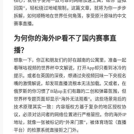
核心，就在于使用一款可靠的网络加速工具，帮你“虚拟
回国”，轻松绕过地域限制。这篇文章，就将为你一步步
拆解，如何顺畅地在世界任何角落，享受原汁原味的中文
赛事直播。
为何你的海外IP看不了国内赛事直
播？
想象一下，你正和朋友们约好在越南的公寓里，准备一起
看咪咕视频的世界杯中文解说，打开App却只看到冰冷的
提示。或者在英国的深夜，想通过央视频回味一下央视名
嘴的激情解说，却发现直播流根本无法加载。又或者，在
俄罗斯的你习惯了B站up主们有趣的二创和弹幕氛围，但
世界杯专题页面却显示“海外无法观看”。这些场景背后的
技术原理其实一致：内容版权方基于复杂的地区授权协
议，必须对访问者的网络位置进行严格管控。你的海外IP
地址，就像一张被标记的“外来门票”，被体育场馆（直播
平台）的检票系统直接拒之门外。