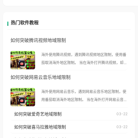
热门软件教程
如何突破腾讯视频地域限制
海外使用腾讯视频，遇到腾讯视频地区限制，使用番
茄取消海外地区限制。 当在海外打开腾讯视频，却突
然弹出“由于版权限制，您所在的地区无法播放”的提
如何突破网易云音乐地域限制
示语。 海外用户如香港、澳门、台湾、美国、加拿
大、澳大利亚、欧洲等国家和地区时，腾讯视频也会
海外使用网易云音乐，遇到网易云音乐地区限制，使
像其他音乐平台一样，出现地区及版权限制问题，且
用番茄取消海外地区限制。 当在海外打开网易云音
仅能在中国大陆地区播放。 遇到这个问题的朋友们，
乐，却突然弹出“由于版权限制，您所在的地区无法
使用番茄回国加速器，即可解决「海外用户收听腾讯
如何突破爱奇艺地域限制
03-22
播放”的提示语。 海外用户如香港、澳门、台湾、美
视频地区版权限制」的问题，无论人在香港、澳门、
国、加拿大、澳大利亚、欧洲等国家和地区时，网易
如何突破喜马拉雅地域限制
03-22
台湾、美国、加拿大、澳大利亚、欧洲等国家和地区
云音乐也会像其他音乐平台一样，出现地区及版权限
工作、留学、定居等，都可以使用，不再因地区和版