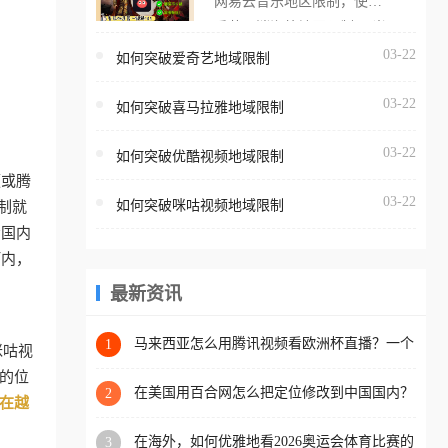
网易云音乐地区限制，使用
海外用户如香港、澳门、台
番茄取消海外地区限制。 当
湾、美国、加拿大、澳大利
在海外打开网易云音乐，却
03-22
如何突破爱奇艺地域限制
亚、欧洲等国家和地区时，
突然弹出“由于版权限制，您
腾讯视频也会像其他音乐平
03-22
所在的地区无法播放”的提示
如何突破喜马拉雅地域限制
台一样，出现地区及版权限
语。 海外用户如香港、澳
制问题，且仅能在中国大陆
03-22
如何突破优酷视频地域限制
门、台湾、美国、加拿大、
地区播放。 遇到这个问题的
频或腾
澳大利亚、欧洲等国家和地
朋友们，使用番茄回国加速
03-22
如何突破咪咕视频地域限制
制就
区时，网易云音乐也会像其
器，即可解决「海外用户收
看国内
他音乐平台一样，出现地区
听腾讯视频地区版权限制」
河内，
及版权限制问题，且仅能在
的问题，无论人在香港、澳
中国大陆地区播放。 遇到这
最新资讯
门、台湾、美国、加拿大、
个问题的朋友们，使用番茄
澳大利亚、欧洲等国家和地
回国加速器，即可解决「海
马来西亚怎么用腾讯视频看欧洲杯直播？一个
1
区工作、留学、定居等，都
咪咕视
海外华人的真实困扰与破解
外用户收听网易云音乐地区
可以使用，不再因地区和版
的位
版权限制」的问题，无论人
在美国用百合网怎么把定位修改到中国国内？
2
权限制所困扰。
在越
海外华人必备的回国加速指南
在香港、澳门、台湾、美
在海外，如何优雅地看2026奥运会体育比赛的
3
国、加拿大、澳大利亚、欧