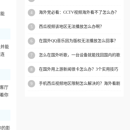
app直播？
洲等国家和地区工作、留
海外党必看：CCTV视频海外看不了怎么办？
4
核能
学、定居等，都可以使用，
3步解决地区限制+追剧自由
不再因地区和版权限制所困
西瓜视频该地区无法播放怎么办啊？
5
扰。
在国外QQ音乐因为版权无法播放怎么回事？
6
留学生亲测有效的解决办法
，并能
的连
怎么在国外听歌，一台设备就能找回国内的歌
7
单
在国外用上游新闻很卡怎么办？3个实用技巧
8
+1款加速器解决海外看国内内容难题
手机西瓜视频地区限制怎么解决的？海外看剧
9
在客厅
的隐形门与钥匙
味着你
你的影