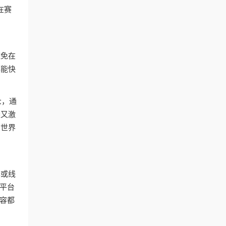
在赛
避免在
都能快
众，通
悉又激
的世界
器或线
播平台
内容都