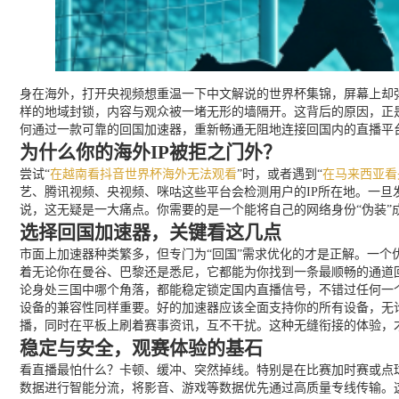
身在海外，打开央视频想重温一下中文解说的世界杯集锦，屏幕上却弹
样的地域封锁，内容与观众被一堵无形的墙隔开。这背后的原因，正
何通过一款可靠的回国加速器，重新畅通无阻地连接回国内的直播平
为什么你的海外IP被拒之门外？
尝试“
在越南看抖音世界杯海外无法观看
”时，或者遇到“
在马来西亚看
艺、腾讯视频、央视频、咪咕这些平台会检测用户的IP所在地。一
说，这无疑是一大痛点。你需要的是一个能将自己的网络身份“伪装”
选择回国加速器，关键看这几点
市面上加速器种类繁多，但专门为“回国”需求优化的才是正解。一
着无论你在曼谷、巴黎还是悉尼，它都能为你找到一条最顺畅的通道回
论身处三国中哪个角落，都能稳定锁定国内直播信号，不错过任何一
设备的兼容性同样重要。好的加速器应该全面支持你的所有设备，无论是
播，同时在平板上刷着赛事资讯，互不干扰。这种无缝衔接的体验，才
稳定与安全，观赛体验的基石
看直播最怕什么？卡顿、缓冲、突然掉线。特别是在比赛加时赛或点
数据进行智能分流，将影音、游戏等数据优先通过高质量专线传输。