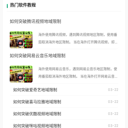
热门软件教程
如何突破腾讯视频地域限制
海外使用腾讯视频，遇到腾讯视频地区限制，使用番
茄取消海外地区限制。 当在海外打开腾讯视频，却突
然弹出“由于版权限制，您所在的地区无法播放”的提
如何突破网易云音乐地域限制
示语。 海外用户如香港、澳门、台湾、美国、加拿
大、澳大利亚、欧洲等国家和地区时，腾讯视频也会
海外使用网易云音乐，遇到网易云音乐地区限制，使
像其他音乐平台一样，出现地区及版权限制问题，且
用番茄取消海外地区限制。 当在海外打开网易云音
仅能在中国大陆地区播放。 遇到这个问题的朋友们，
乐，却突然弹出“由于版权限制，您所在的地区无法
使用番茄回国加速器，即可解决「海外用户收听腾讯
如何突破爱奇艺地域限制
03-22
播放”的提示语。 海外用户如香港、澳门、台湾、美
视频地区版权限制」的问题，无论人在香港、澳门、
国、加拿大、澳大利亚、欧洲等国家和地区时，网易
如何突破喜马拉雅地域限制
03-22
台湾、美国、加拿大、澳大利亚、欧洲等国家和地区
云音乐也会像其他音乐平台一样，出现地区及版权限
工作、留学、定居等，都可以使用，不再因地区和版
如何突破优酷视频地域限制
03-22
制问题，且仅能在中国大陆地区播放。 遇到这个问题
权限制所困扰。
的朋友们，使用番茄回国加速器，即可解决「海外用
如何突破咪咕视频地域限制
03-22