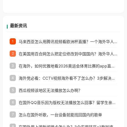
户收听网易云音乐地区版权限制」的问题，无论人在
香港、澳门、台湾、美国、加拿大、澳大利亚、欧洲
等国家和地区工作、留学、定居等，都可以使用，不
再因地区和版权限制所困扰。
最新资讯
马来西亚怎么用腾讯视频看欧洲杯直播？一个海外华人的真实困扰与破解
1
在美国用百合网怎么把定位修改到中国国内？海外华人必备的回国加速指南
2
在海外，如何优雅地看2026奥运会体育比赛的app直播？
3
海外党必看：CCTV视频海外看不了怎么办？3步解决地区限制+追剧自由
4
西瓜视频该地区无法播放怎么办啊？
5
在国外QQ音乐因为版权无法播放怎么回事？留学生亲测有效的解决办法
6
怎么在国外听歌，一台设备就能找回国内的歌单
7
在国外用上游新闻很卡怎么办？3个实用技巧+1款加速器解决海外看国内内容难题
8