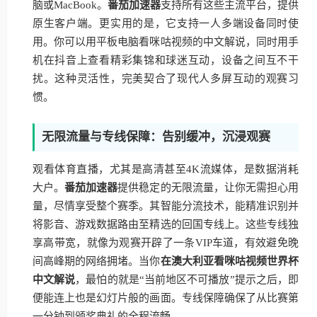
脑或MacBook。
番茄加速器
支持所有这些主流平台，提供
原生客户端。更实用的是，它支持一人多端设备同时使
用。你可以用平板电脑看咪咕视频的中文解说，同时用手
机在抖音上查看精彩集锦和球迷互动，设备之间互不干
扰。这种灵活性，完美契合了现代人多屏互动的观赛习
惯。
无限流量与专线保障：告别缓冲，沉浸观赛
观看体育直播，尤其是高清甚至4K流媒体，是数据消耗
大户。
番茄加速器
提供稳定的无限流量，让你无需担心用
量，尽情享受整个赛季。其智能分流技术，能精准识别并
将影音、游戏数据路由至精选的回国专线上。这些专线独
享高带宽，就像为观赛开辟了一条VIP车道，有效避免晚
间高峰期的网络拥堵。当你
在澳大利亚看咪咕视频世界杯
中文解说
，最怕的就是“当前地区不可播放”提示之后，即
便能连上也是幻灯片般的画面。专线保障确保了从比赛第
一分钟到颁奖典礼的全程流畅。