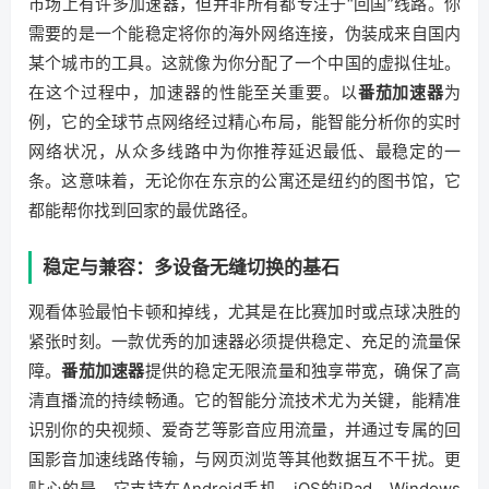
市场上有许多加速器，但并非所有都专注于“回国”线路。你
需要的是一个能稳定将你的海外网络连接，伪装成来自国内
某个城市的工具。这就像为你分配了一个中国的虚拟住址。
在这个过程中，加速器的性能至关重要。以
番茄加速器
为
例，它的全球节点网络经过精心布局，能智能分析你的实时
网络状况，从众多线路中为你推荐延迟最低、最稳定的一
条。这意味着，无论你在东京的公寓还是纽约的图书馆，它
都能帮你找到回家的最优路径。
稳定与兼容：多设备无缝切换的基石
观看体验最怕卡顿和掉线，尤其是在比赛加时或点球决胜的
紧张时刻。一款优秀的加速器必须提供稳定、充足的流量保
障。
番茄加速器
提供的稳定无限流量和独享带宽，确保了高
清直播流的持续畅通。它的智能分流技术尤为关键，能精准
识别你的央视频、爱奇艺等影音应用流量，并通过专属的回
国影音加速线路传输，与网页浏览等其他数据互不干扰。更
贴心的是，它支持在Android手机、iOS的iPad、Windows