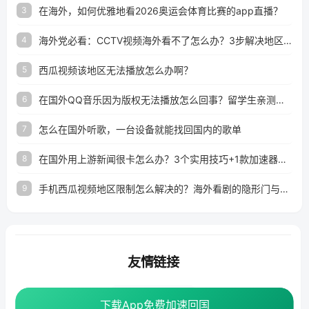
在海外，如何优雅地看2026奥运会体育比赛的app直播？
3
海外党必看：CCTV视频海外看不了怎么办？3步解决地区限制+追剧自由
4
西瓜视频该地区无法播放怎么办啊？
5
在国外QQ音乐因为版权无法播放怎么回事？留学生亲测有效的解决办法
6
怎么在国外听歌，一台设备就能找回国内的歌单
7
在国外用上游新闻很卡怎么办？3个实用技巧+1款加速器解决海外看国内内容难题
8
手机西瓜视频地区限制怎么解决的？海外看剧的隐形门与钥匙
9
友情链接
番茄加速器
下载App免费加速回国
下载App免费加速回国