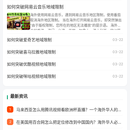
地区时，腾讯视频也会像其他音乐平台一样，出现地区及版
如何突破网易云音乐地域限制
权限制问题，且仅能在中国大陆地区播放。 遇到这个问题的
朋友们，使用番茄回国加速器，即可解决「海外用户收听腾
海外使用网易云音乐，遇到网易云音乐地区限制，使用番茄
讯视频地区版权限制」的问题，无论人在香港、澳门、台
取消海外地区限制。 当在海外打开网易云音乐，却突然弹出
湾、美国、加拿大、澳大利亚、欧洲等国家和地区工作、留
“由于版权限制，您所在的地区无法播放”的提示语。 海外用
学、定居等，都可以使用，不再因地区和版权限制所困扰。
户如香港、澳门、台湾、美国、加拿大、澳大利亚、欧洲等
国家和地区时，网易云音乐也会像其他音乐平台一样，出现
如何突破爱奇艺地域限制
03-22
地区及版权限制问题，且仅能在中国大陆地区播放。 遇到这
个问题的朋友们，使用番茄回国加速器，即可解决「海外用
如何突破喜马拉雅地域限制
户收听网易云音乐地区版权限制」的问题，无论人在香港、
03-22
澳门、台湾、美国、加拿大、澳大利亚、欧洲等国家和地区
工作、留学、定居等，都可以使用，不再因地区和版权限制
如何突破优酷视频地域限制
03-22
所困扰。
如何突破咪咕视频地域限制
03-22
最新资讯
马来西亚怎么用腾讯视频看欧洲杯直播？一个海外华人的真实困扰与破解
1
在美国用百合网怎么把定位修改到中国国内？海外华人必备的回国加速指南
2