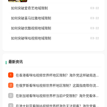
乐，却突然弹出“由于版权限制，您所在的地区无法
使用番茄回国加速器，即可解决「海外用户收听腾讯
如何突破爱奇艺地域限制
03-22
播放”的提示语。 海外用户如香港、澳门、台湾、美
视频地区版权限制」的问题，无论人在香港、澳门、
国、加拿大、澳大利亚、欧洲等国家和地区时，网易
如何突破喜马拉雅地域限制
03-22
台湾、美国、加拿大、澳大利亚、欧洲等国家和地区
云音乐也会像其他音乐平台一样，出现地区及版权限
工作、留学、定居等，都可以使用，不再因地区和版
如何突破优酷视频地域限制
03-22
制问题，且仅能在中国大陆地区播放。 遇到这个问题
权限制所困扰。
的朋友们，使用番茄回国加速器，即可解决「海外用
如何突破咪咕视频地域限制
03-22
户收听网易云音乐地区版权限制」的问题，无论人在
香港、澳门、台湾、美国、加拿大、澳大利亚、欧洲
等国家和地区工作、留学、定居等，都可以使用，不
再因地区和版权限制所困扰。
最新资讯
在香港看咪咕视频世界杯地区限制？海外党这样破局连看7天不卡顿！
1
在俄罗斯看咪咕视频世界杯地区限制？这篇指南帮你流畅看中文解说赛事
2
在新加坡看咪咕视频世界杯当前IP受限制？海外党看体育赛事的终极破局指南
3
在澳大利亚看咪咕视频世界杯海外无法观看？海外党看国内体育直播的终极解法
4