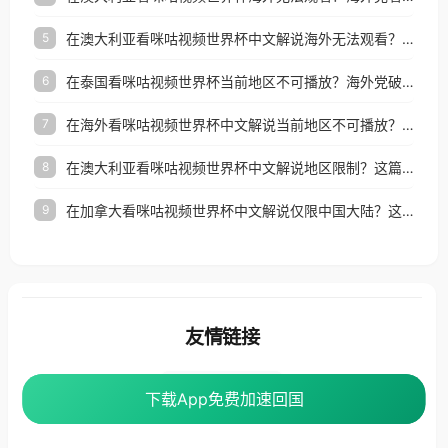
在澳大利亚看咪咕视频世界杯中文解说海外无法观看？这篇指南帮你搞定所有体育直播难题
5
在泰国看咪咕视频世界杯当前地区不可播放？海外党破局看中文解说赛事指南
6
在海外看咪咕视频世界杯中文解说当前地区不可播放？这篇指南帮你搞定所有体育赛事直播难题
7
在澳大利亚看咪咕视频世界杯中文解说地区限制？这篇指南帮你搞定海外观赛难题
8
在加拿大看咪咕视频世界杯中文解说仅限中国大陆？这篇指南帮你轻松解锁中文解说和赛事直播
9
友情链接
番茄加速器
下载App免费加速回国
下载App免费加速回国