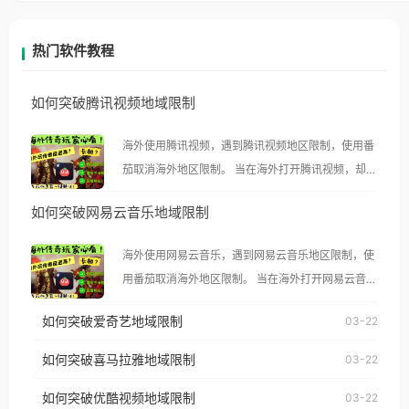
热门软件教程
如何突破腾讯视频地域限制
海外使用腾讯视频，遇到腾讯视频地区限制，使用番
茄取消海外地区限制。 当在海外打开腾讯视频，却突
然弹出“由于版权限制，您所在的地区无法播放”的提
如何突破网易云音乐地域限制
示语。 海外用户如香港、澳门、台湾、美国、加拿
大、澳大利亚、欧洲等国家和地区时，腾讯视频也会
海外使用网易云音乐，遇到网易云音乐地区限制，使
像其他音乐平台一样，出现地区及版权限制问题，且
用番茄取消海外地区限制。 当在海外打开网易云音
仅能在中国大陆地区播放。 遇到这个问题的朋友们，
乐，却突然弹出“由于版权限制，您所在的地区无法
使用番茄回国加速器，即可解决「海外用户收听腾讯
如何突破爱奇艺地域限制
03-22
播放”的提示语。 海外用户如香港、澳门、台湾、美
视频地区版权限制」的问题，无论人在香港、澳门、
国、加拿大、澳大利亚、欧洲等国家和地区时，网易
如何突破喜马拉雅地域限制
03-22
台湾、美国、加拿大、澳大利亚、欧洲等国家和地区
云音乐也会像其他音乐平台一样，出现地区及版权限
工作、留学、定居等，都可以使用，不再因地区和版
如何突破优酷视频地域限制
03-22
制问题，且仅能在中国大陆地区播放。 遇到这个问题
权限制所困扰。