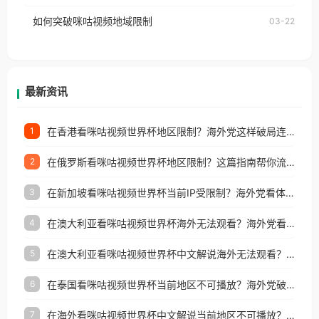
的朋友们，使用番茄回国加速器，即可解决「海外用
如何突破咪咕视频地域限制
03-22
户收听网易云音乐地区版权限制」的问题，无论人在
香港、澳门、台湾、美国、加拿大、澳大利亚、欧洲
等国家和地区工作、留学、定居等，都可以使用，不
再因地区和版权限制所困扰。
最新资讯
在香港看咪咕视频世界杯地区限制？海外党这样破局连看7天不卡顿！
1
在俄罗斯看咪咕视频世界杯地区限制？这篇指南帮你流畅看中文解说赛事
2
在新加坡看咪咕视频世界杯当前IP受限制？海外党看体育赛事的终极破局指南
3
在澳大利亚看咪咕视频世界杯海外无法观看？海外党看国内体育直播的终极解法
4
在澳大利亚看咪咕视频世界杯中文解说海外无法观看？这篇指南帮你搞定所有体育直播难题
5
在泰国看咪咕视频世界杯当前地区不可播放？海外党破局看中文解说赛事指南
6
在海外看咪咕视频世界杯中文解说当前地区不可播放？这篇指南帮你搞定所有体育赛事直播难题
7