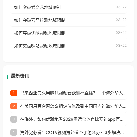
乐，却突然弹出“由于版权限制，您所在的地区无法
使用番茄回国加速器，即可解决「海外用户收听腾讯
如何突破爱奇艺地域限制
03-22
播放”的提示语。 海外用户如香港、澳门、台湾、美
视频地区版权限制」的问题，无论人在香港、澳门、
国、加拿大、澳大利亚、欧洲等国家和地区时，网易
如何突破喜马拉雅地域限制
03-22
台湾、美国、加拿大、澳大利亚、欧洲等国家和地区
云音乐也会像其他音乐平台一样，出现地区及版权限
工作、留学、定居等，都可以使用，不再因地区和版
如何突破优酷视频地域限制
03-22
制问题，且仅能在中国大陆地区播放。 遇到这个问题
权限制所困扰。
的朋友们，使用番茄回国加速器，即可解决「海外用
如何突破咪咕视频地域限制
03-22
户收听网易云音乐地区版权限制」的问题，无论人在
香港、澳门、台湾、美国、加拿大、澳大利亚、欧洲
等国家和地区工作、留学、定居等，都可以使用，不
再因地区和版权限制所困扰。
最新资讯
马来西亚怎么用腾讯视频看欧洲杯直播？一个海外华人的真实困扰与破解
1
在美国用百合网怎么把定位修改到中国国内？海外华人必备的回国加速指南
2
在海外，如何优雅地看2026奥运会体育比赛的app直播？
3
海外党必看：CCTV视频海外看不了怎么办？3步解决地区限制+追剧自由
4