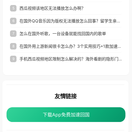
西瓜视频该地区无法播放怎么办啊？
5
在国外QQ音乐因为版权无法播放怎么回事？留学生亲测有效的解决办法
6
怎么在国外听歌，一台设备就能找回国内的歌单
7
在国外用上游新闻很卡怎么办？3个实用技巧+1款加速器解决海外看国内内容难题
8
手机西瓜视频地区限制怎么解决的？海外看剧的隐形门与钥匙
9
友情链接
番茄加速器
下载App免费加速回国
下载App免费加速回国