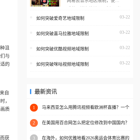
网易云音乐地区限制，使用
海外用户如香港、澳门、台
番茄取消海外地区限制。 当
湾、美国、加拿大、澳大利
在海外打开网易云音乐，却
03-22
如何突破爱奇艺地域限制
亚、欧洲等国家和地区时，
突然弹出“由于版权限制，您
腾讯视频也会像其他音乐平
03-22
所在的地区无法播放”的提示
如何突破喜马拉雅地域限制
台一样，出现地区及版权限
语。 海外用户如香港、澳
制问题，且仅能在中国大陆
这种沮
03-22
如何突破优酷视频地域限制
门、台湾、美国、加拿大、
地区播放。 遇到这个问题的
我们与
澳大利亚、欧洲等国家和地
朋友们，使用番茄回国加速
03-22
合适的
如何突破咪咕视频地域限制
区时，网易云音乐也会像其
器，即可解决「海外用户收
他音乐平台一样，出现地区
听腾讯视频地区版权限制」
及版权限制问题，且仅能在
的问题，无论人在香港、澳
中国大陆地区播放。 遇到这
最新资讯
来自
门、台湾、美国、加拿大、
个问题的朋友们，使用番茄
出时，
澳大利亚、欧洲等国家和地
回国加速器，即可解决「海
马来西亚怎么用腾讯视频看欧洲杯直播？一个
1
仅画质
区工作、留学、定居等，都
海外华人的真实困扰与破解
外用户收听网易云音乐地区
可以使用，不再因地区和版
版权限制」的问题，无论人
在美国用百合网怎么把定位修改到中国国内？
2
权限制所困扰。
海外华人必备的回国加速指南
在香港、澳门、台湾、美
从而获
在海外，如何优雅地看2026奥运会体育比赛的
3
国、加拿大、澳大利亚、欧