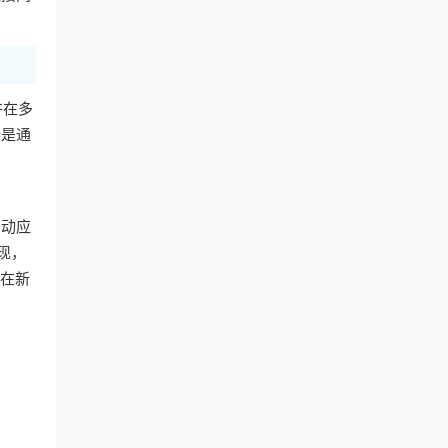
许在多
论是通
启动应
现，
，在新