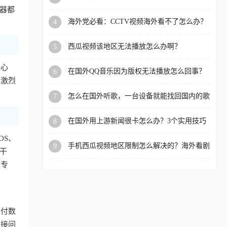
app直播？
器都
洲等国家和地区工作、留
海外党必看：CCTV视频海外看不了怎么办？
4
学、定居等，都可以使用，
3步解决地区限制+追剧自由
不再因地区和版权限制所困
西瓜视频该地区无法播放怎么办啊？
5
扰。
赛心
在国外QQ音乐因为版权无法播放怎么回事？
6
的激烈
留学生亲测有效的解决办法
怎么在国外听歌，一台设备就能找回国内的歌
7
单
在国外用上游新闻很卡怎么办？3个实用技巧
8
+1款加速器解决海外看国内内容难题
OS、
手机西瓜视频地区限制怎么解决的？海外看剧
9
不干
的隐形门与钥匙
速专
支付数
连接问